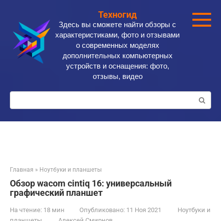
Перейти
Техногид
к
Здесь вы сможете найти обзоры с
контенту
характеристиками, фото и отзывами
о современных моделях
дополнительных компьютерных
устройств и оснащения: фото,
отзывы, видео
Поиск:
Главная
»
Ноутбуки и планшеты
Обзор wacom cintiq 16: универсальный
графический планшет
На чтение:
18 мин
Опубликовано:
11 Ноя 2021
Ноутбуки и
планшеты
Алексей Смирнов