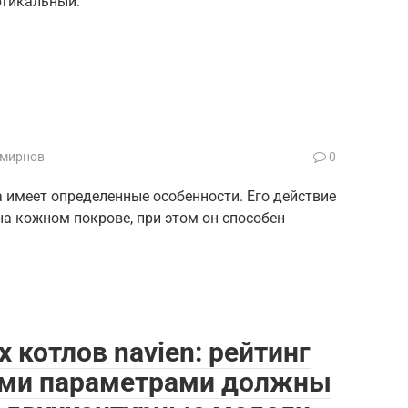
ртикальный.
Смирнов
0
 имеет определенные особенности. Его действие
на кожном покрове, при этом он способен
 котлов navien: рейтинг
кими параметрами должны