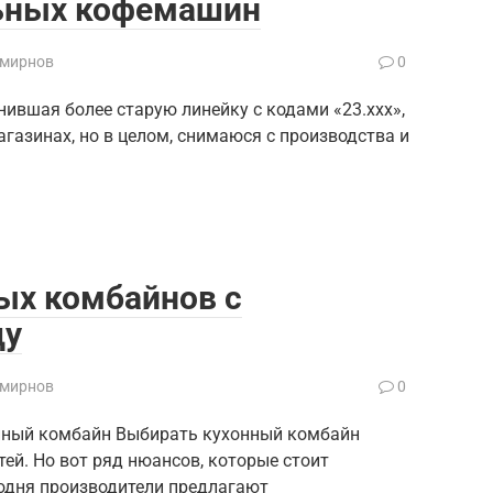
льных кофемашин
Смирнов
0
ившая более старую линейку с кодами «23.ххх»,
агазинах, но в целом, снимаюся с производства и
ых комбайнов с
ду
Смирнов
0
онный комбайн Выбирать кухонный комбайн
тей. Но вот ряд нюансов, которые стоит
годня производители предлагают