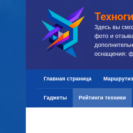
Перейти
к
Техног
контенту
Здесь вы смо
фото и отзыв
дополнительн
оснащения: ф
Главная страница
Маршрути
Гаджеты
Рейтинги техники