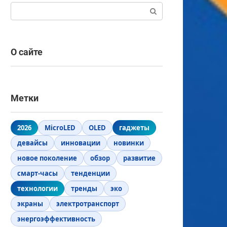
Поиск:
О сайте
Метки
2026
MicroLED
OLED
гаджеты
девайсы
инновации
новинки
новое поколение
обзор
развитие
смарт-часы
тенденции
технологии
тренды
эко
экраны
электротранспорт
энергоэффективность