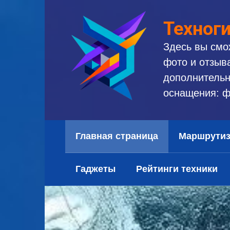
Перейти
к
Техног
контенту
Здесь вы смо
фото и отзыв
дополнительн
оснащения: ф
Главная страница
Маршрути
Гаджеты
Рейтинги техники