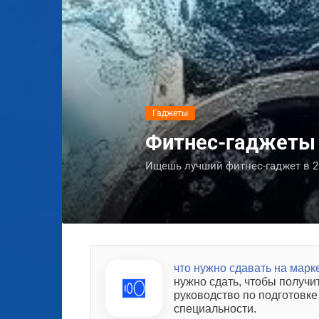
Гаджеты
Топ-10 игровых 
и выбор лучших 
Выбираешь игровой смартфон в 202
что нужно сдавать на марк
нужно сдать, чтобы получ
руководство по подготовк
специальности.