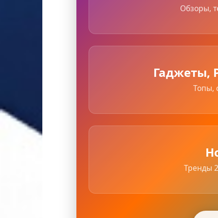
Обзоры, т
Гаджеты, 
Топы, 
Н
Тренды 2