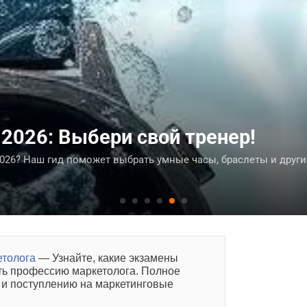
смартфонов 2026: Максимум про
моделей
6? Рейтинг лучших моделей с Snapdragon 8 Elite Gen 5
етолога
— Узнайте, какие экзамены
ить профессию маркетолога. Полное
е и поступлению на маркетинговые