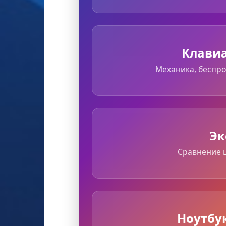
Клави
Механика, беспр
Эк
Сравнение ц
Ноутбу