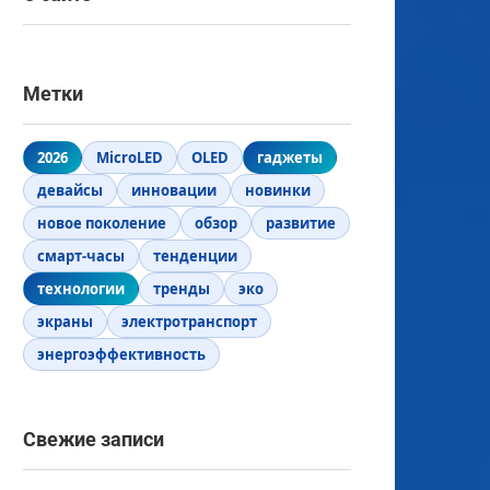
Метки
2026
MicroLED
OLED
гаджеты
девайсы
инновации
новинки
новое поколение
обзор
развитие
смарт-часы
тенденции
технологии
тренды
эко
экраны
электротранспорт
энергоэффективность
Свежие записи