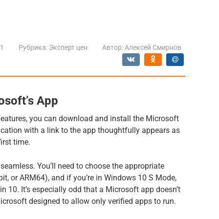
21
Рубрика:
Эксперт цен
Автор:
Алексей Смирнов
osoft’s App
eatures, you can download and install the Microsoft
tion with a link to the app thoughtfully appears as
irst time.
t seamless. You’ll need to choose the appropriate
4-bit, or ARM64), and if you’re in Windows 10 S Mode,
Win 10. It’s especially odd that a Microsoft app doesn’t
crosoft designed to allow only verified apps to run.