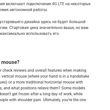
ния включают подключение 4G LTE на некоторых
время автономной работы.
 устаревшего дизайна здесь не будет большой
огим. Стартовая цена значительно выше, но вам
ы максимально использовать его.
c mouse?
 or check reviews and overall features when making
 a vertical mouse (where your hand is in a handshake
ues) or a more traditional horizontal mouse with
ts, and what positions relieve them? Some models
oesn’t get frozen after a long day of work, while
eople with shoulder pain. Ultimately, you’re the one