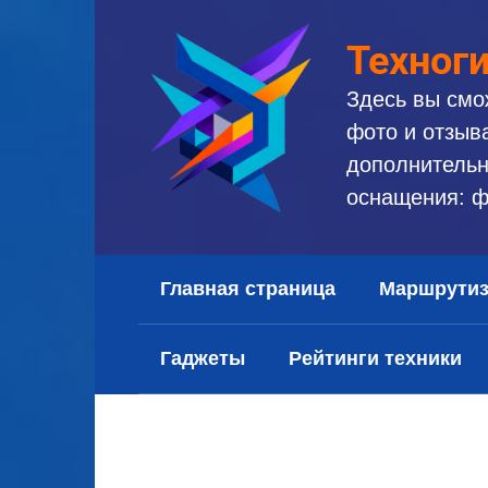
Перейти
к
Техног
контенту
Здесь вы смо
фото и отзыв
дополнительн
оснащения: ф
Главная страница
Маршрути
Гаджеты
Рейтинги техники