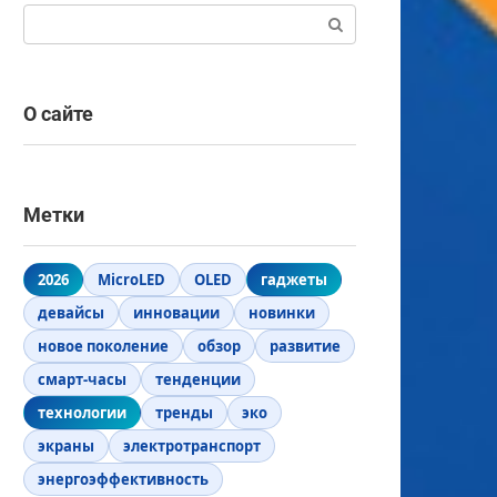
Поиск:
О сайте
Метки
2026
MicroLED
OLED
гаджеты
девайсы
инновации
новинки
новое поколение
обзор
развитие
смарт-часы
тенденции
технологии
тренды
эко
экраны
электротранспорт
энергоэффективность