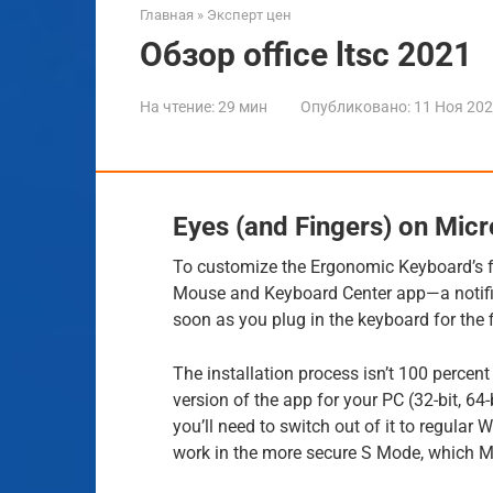
Главная
»
Эксперт цен
Обзор office ltsc 2021
На чтение:
29 мин
Опубликовано:
11 Ноя 20
Eyes (and Fingers) on Micr
To customize the Ergonomic Keyboard’s f
Mouse and Keyboard Center app—a notifica
soon as you plug in the keyboard for the f
The installation process isn’t 100 percen
version of the app for your PC (32-bit, 6
you’ll need to switch out of it to regular 
work in the more secure S Mode, which Mi