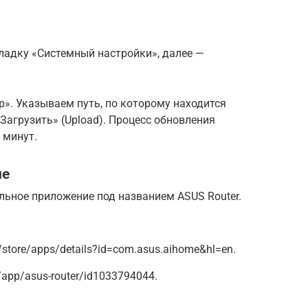
ладку «Системный настройки», далее —
». Указываем путь, по которому находится
агрузить» (Upload). Процесс обновления
 минут.
ие
льное приложение под названием ASUS Router.
m/store/apps/details?id=com.asus.aihome&hl=en.
w/app/asus-router/id1033794044.