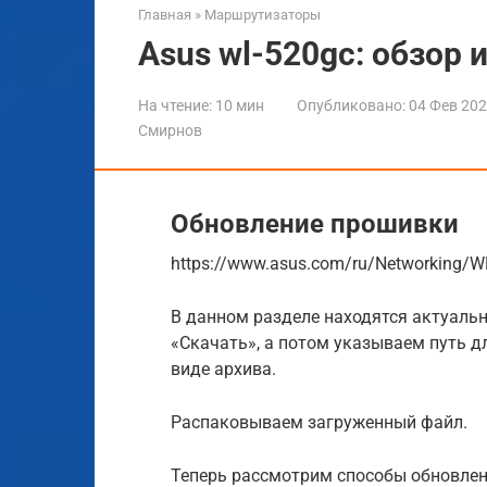
Главная
»
Маршрутизаторы
Asus wl-520gc: обзор 
На чтение:
10 мин
Опубликовано:
04 Фев 20
Смирнов
Обновление прошивки
https://www.asus.com/ru/Networking/
В данном разделе находятся актуаль
«Скачать», а потом указываем путь д
виде архива.
Распаковываем загруженный файл.
Теперь рассмотрим способы обновле