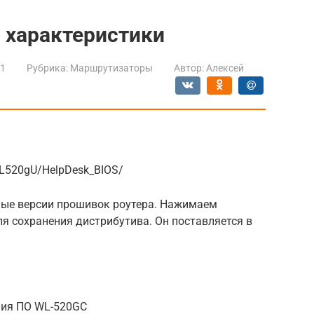
и характеристики
21
Рубрика:
Маршрутизаторы
Автор:
Алексей
WL520gU/HelpDesk_BIOS/
ные версии прошивок роутера. Нажимаем
ля сохранения дистрибутива. Он поставляется в
ния ПО WL-520GC