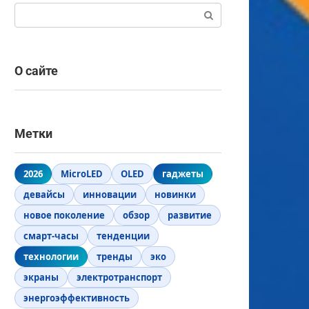
Поиск:
О сайте
Метки
2026
MicroLED
OLED
гаджеты
девайсы
инновации
новинки
новое поколение
обзор
развитие
смарт-часы
тенденции
технологии
тренды
эко
экраны
электротранспорт
энергоэффективность