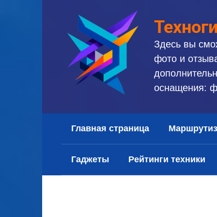
Перейти
к
Техног
контенту
Здесь вы смо
фото и отзыв
дополнительн
оснащения: ф
Главная страница
Маршрути
Гаджеты
Рейтинги техники