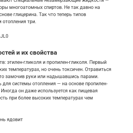
ливают специальные незамерзающие жидкости —
оры многоатомных спиртов. Не так давно на
нове глицерина. Так что теперь типов
 отопления три.
OJL0
тей и их свойства
тв: этилен-гликоля и пропилен-гликоля. Первый
ких температурах, но очень токсичен. Отравиться
сто замочив руки или надышавшись парами.
 для системы отопления — на основе пропилен-
. Иногда он даже используется как пищевая
есть при более высоких температурах чем
ень ядовит