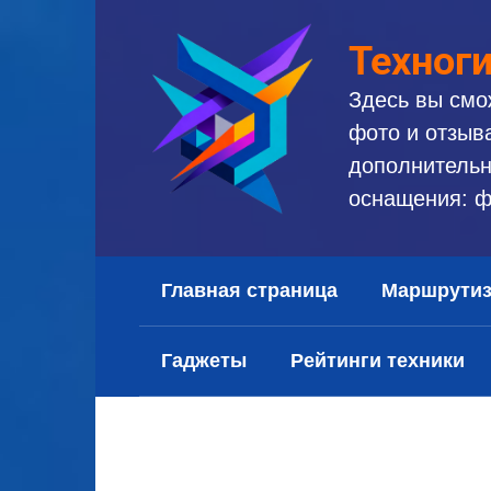
Перейти
к
Техног
контенту
Здесь вы смо
фото и отзыв
дополнительн
оснащения: ф
Главная страница
Маршрути
Гаджеты
Рейтинги техники