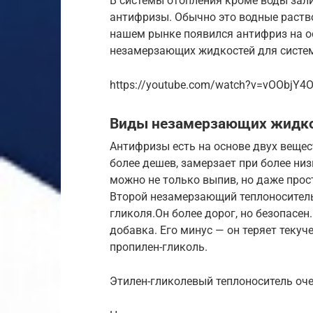
В системы отопления кроме воды за
антифризы. Обычно это водные раств
нашем рынке появился антифриз на ос
незамерзающих жидкостей для систем
https://youtube.com/watch?v=vOObjY4
Виды незамерзающих жидкос
Антифризы есть на основе двух вещес
более дешев, замерзает при более низ
можно не только выпив, но даже про
Второй незамерзающий теплоноситель
гликоля.Он более дорог, но безопасен
добавка. Его минус — он теряет текуч
пропилен-гликоль.
Этилен-гликолевый теплоноситель оч