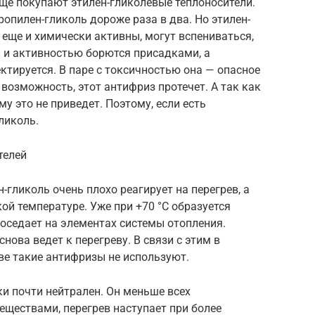
ще покупают этилен-гликолевые теплоносители.
пропилен-гликоль дороже раза в два. Но этилен-
еще и химически активны, могут вспениваться,
 и активностью борются присадками, а
ктируется. В паре с токсичностью она — опасное
 возможность, этот антифриз протечет. А так как
му это не приведет. Поэтому, если есть
ликоль.
телей
гликоль очень плохо реагирует на перегрев, а
ой температуре. Уже при +70 °C образуется
оседает на элементах системы отопления.
нова ведет к перегреву. В связи с этим в
ве такие антифризы не используют.
ки почти нейтрален. Он меньше всех
еществами, перегрев наступает при более