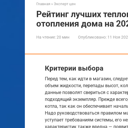
Главная
»
Эксперт цен
Рейтинг лучших тепло
отопления дома на 20
На чтение:
20 мин
Опубликовано:
11 Ноя 20
Критерии выбора
Перед тем, как идти в магазин, след
объем жидкости, перепады высот, кол
данные позволят свериться с характ
подходящий экземпляр. Прежде всего
котла, так как он обеспечивает нача
Надо руководствоваться правилом ма
уступает требованиям системы, его н
характеристик также вредна — появи