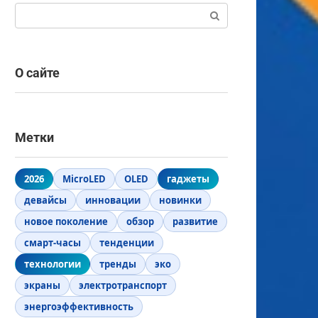
Поиск:
О сайте
Метки
2026
MicroLED
OLED
гаджеты
девайсы
инновации
новинки
новое поколение
обзор
развитие
смарт-часы
тенденции
технологии
тренды
эко
экраны
электротранспорт
энергоэффективность