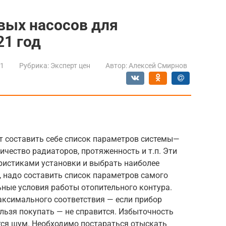
вых насосов для
21 год
21
Рубрика:
Эксперт цен
Автор:
Алексей Смирнов
ует составить себе список параметров системы—
ичество радиаторов, протяженность и т.п. Эти
еристиками установки и выбрать наиболее
, надо составить список параметров самого
льные условия работы отопительного контура.
ксимального соответствия — если прибор
ельзя покупать — не справится. Избыточность
тся шум. Необходимо постараться отыскать