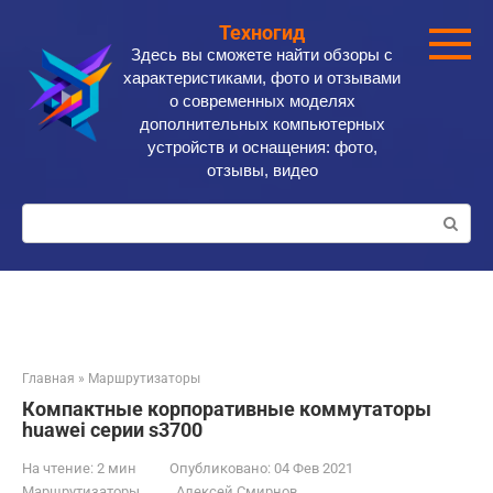
Перейти
Техногид
к
Здесь вы сможете найти обзоры с
контенту
характеристиками, фото и отзывами
о современных моделях
дополнительных компьютерных
устройств и оснащения: фото,
отзывы, видео
Поиск:
Главная
»
Маршрутизаторы
Компактные корпоративные коммутаторы
huawei серии s3700
На чтение:
2 мин
Опубликовано:
04 Фев 2021
Маршрутизаторы
Алексей Смирнов