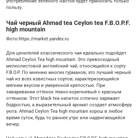
употребление зеленого настоя будет приносить только
пользу.
Чай черный Ahmad tea Ceylon tea F.B.O.P.F.
high mountain
​Фото:https://market.yandex.ru
Для ценителей классического чая идеально подойдет
Ahmad Ceylon Tea high mountain. Это превосходный
мелколистовой английский чай, относящийся к сорту
F.B.O.P. По мнению многих гурманов, это лучший черный
чай из всех известных сортов, характеризующийся
мягким вкусом и умеренной крепостью. При
заваривании оттенок темно-коричневый с красным
оттенком. Этот black tea напиток отлично заряжает
бодростью, а выразительный аромат создает атмосферу
уюта. Ahmad Ceylon Tea high mountain хорош в любое
время суток, будь то раннее утро или надвигающийся
вечер.