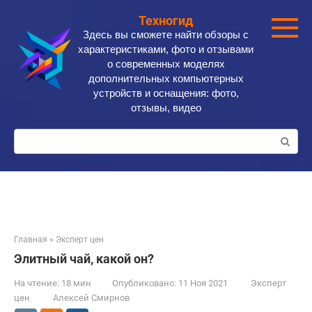
Перейти
Техногид
к
Здесь вы сможете найти обзоры с
контенту
характеристиками, фото и отзывами
о современных моделях
дополнительных компьютерных
устройств и оснащения: фото,
отзывы, видео
Поиск:
Главная
»
Эксперт цен
Элитный чай, какой он?
На чтение:
18 мин
Опубликовано:
11 Ноя 2021
Эксперт
цен
Алексей Смирнов