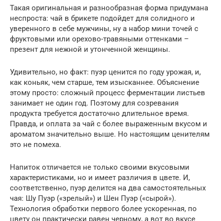
Такая оригинальная и разнообразная форма придумана
неспроста: чай в брикете подойдет для солидного и
уверенного в себе мужчины, ну а набор мини точей с
фруктовыми или орехово-травяными оттенками –
презент для нежной и утонченной женщины.
Удивительно, но факт: пуэр ценится по году урожая, и,
как коньяк, чем старше, тем изысканнее. Объяснение
этому просто: сложный процесс ферментации листьев
занимает не один год. Поэтому для созревания
продукта требуется достаточно длительное время.
Правда, и оплата за чай с более выраженным вкусом и
ароматом значительно выше. Но настоящим ценителям
это не помеха.
Напиток отличается не только своими вкусовыми
характеристиками, но и имеет различия в цвете. И,
соответственно, пуэр делится на два самостоятельных
чая: Шу Пуэр («зрелый») и Шен Пуэр («сырой»).
Технология обработки первого более ускоренная, по
цвету он практически равен черному, а вот во вкусе