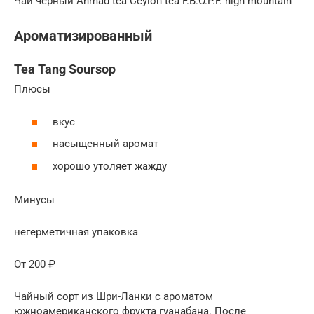
Чай черный Ahmad tea Ceylon tea F.B.O.P.F. high mountain
Ароматизированный
Tea Tang Soursop
Плюсы
вкус
насыщенный аромат
хорошо утоляет жажду
Минусы
негерметичная упаковка
От 200 ₽
Чайный сорт из Шри-Ланки с ароматом
южноамериканского фрукта гуанабана. После