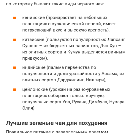
по которому бывают такие виды черного чая:
кенийские (произрастает на небольших
плантациях с вулканической почвой, имеет
потрясающий вкус и высокую крепость),
китайские (пользуются популярностью Лапсанг
Сушонг – из бюджетных вариантов, Дян Хун –
из элитных сортов и Кумун выделяется винным
привкусом),
индийские (пальма первенства по
популярности и доли урожайности у Ассама, из
элитных сортов Дарджилинг, Нилгири),
цейлонские (урожай на разно-уровневых
плантациях собирают только вручную,
популярные сорта Ува, Рухана, Димбула, Нувара
Элия).
Лучшие зеленые чаи для похудения
Правильное питание с параллельным приемом