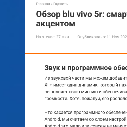
Главная
»
Гаджеты
Обзор blu vivo 5r: см
акцентом
На чтение:
27 мин
Опубликовано:
11 Ноя 20
Звук и программное обе
Из звуковой части мы можем добавит
XI + имеет один динамик, который нах
выполняет свою миссию и обеспечива
громкости. Хотя, пожалуй, его распол
Что касается программного обеспечен
Android, мы считаем со слоем настро
Android это мало или совсем не меняе