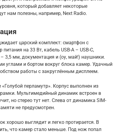
 уровня, который добавляет некоторые
т нам полезны, например, Next Radio.
тация
оджидает царский комплект: смартфон с
 питания на 33 Вт, кабель USB-A – USB-C,
– 3,5 мм, документация и (оу, май!) наушники.
ми углами и бортом вокруг блока камер. Удачный
обством работы с закруглённым дисплеем.
е «Голубой перламутр». Корпус выполнен из
й рамки. Мультимедийный динамик встроен в
учит, но стерео тут нет. Слева от динамика SIM-
памяти не предусмотрен.
к хорошо выглядит и легко протирается. В
ить, что камер стало меньше. Под нож попал