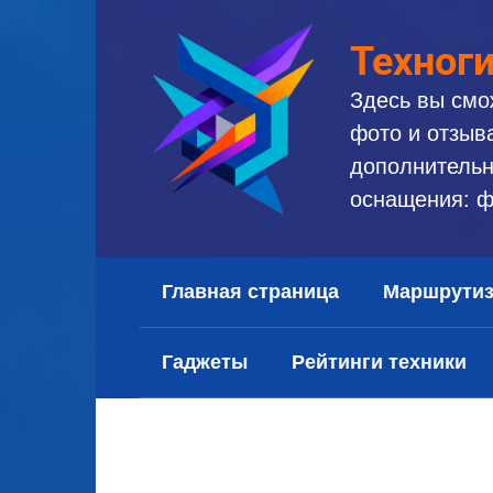
Перейти
к
Техног
контенту
Здесь вы смо
фото и отзыв
дополнительн
оснащения: ф
Главная страница
Маршрути
Гаджеты
Рейтинги техники