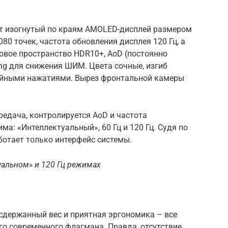
ет изогнутый по краям AMOLED-дисплей размером
080 точек, частота обновления дисплея 120 Гц, а
товое пространство HDR10+, AoD (постоянно
ng для снижения ШИМ. Цвета сочные, изгиб
чайными нажатиями. Вырез фронтальной камеры
редача, контролируется AoD и частота
ма: «Интеллектуальный», 60 Гц и 120 Гц. Судя по
аботает только интерфейс системы.
уальном» и 120 Гц режимах
сдержанный вес и приятная эргономика – все
о современного флагмана. Правда, отсутствие