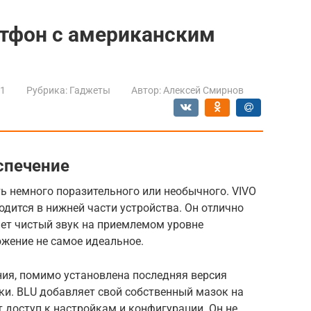
артфон с американским
21
Рубрика:
Гаджеты
Автор:
Алексей Смирнов
спечение
ь немного поразительного или необычного. VIVO
одится в нижней части устройства. Он отлично
ет чистый звук на приемлемом уровне
ожение не самое идеальное.
ия, помимо установлена ​​последняя версия
йки. BLU добавляет свой собственный мазок на
т доступ к настройкам и конфигурации. Он не