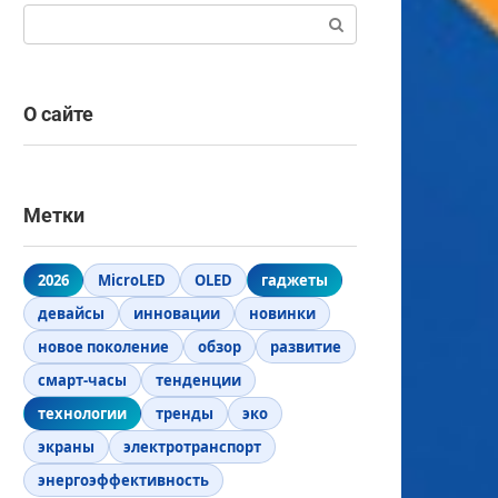
Поиск:
О сайте
Метки
2026
MicroLED
OLED
гаджеты
девайсы
инновации
новинки
новое поколение
обзор
развитие
смарт-часы
тенденции
технологии
тренды
эко
экраны
электротранспорт
энергоэффективность