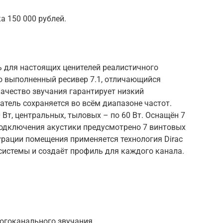
 150 000 рублей.
ь для настоящих ценителей реалистичного
о выполненный ресивер 7.1, отличающийся
качество звучания гарантирует низкий
атель сохраняется во всём диапазоне частот.
т, центральных, тыловых – по 60 Вт. Оснащён 7
одключения акустики предусмотрено 7 винтовых
урации помещения применяется технология Dirac
 системы и создаёт профиль для каждого канала.
огоканального звучания.