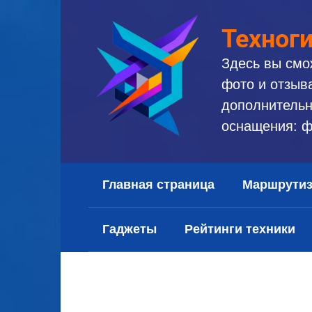
Перейти
к
Техног
контенту
Здесь вы смо
фото и отзыв
дополнительн
оснащения: ф
Главная страница
Маршрути
Гаджеты
Рейтинги техники