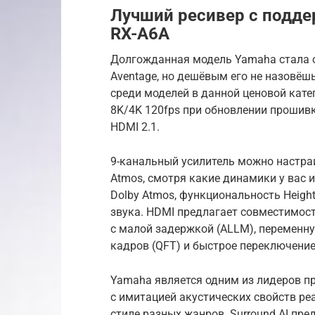
Лучший ресивер с подде
RX-A6A
Долгожданная модель Yamaha стала о
Aventage, но дешёвым его не назовёш
среди моделей в данной ценовой кате
8K/4K 120fps при обновлении прошивк
HDMI 2.1.
9-канальный усилитель можно настраив
Atmos, смотря какие динамики у вас 
Dolby Atmos, функциональность Height
звука. HDMI предлагает совместимост
с малой задержкой (ALLM), переменну
кадров (QFT) и быстрое переключени
Yamaha является одним из лидеров пр
с имитацией акустических свойств ре
стиле разных жанров. Surround AI пр