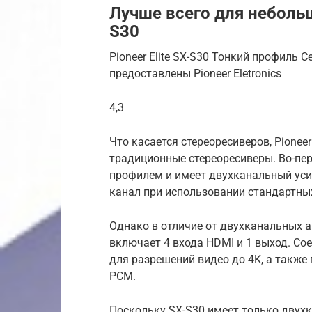
Лучше всего для небольш
S30
Pioneer Elite SX-S30 Тонкий профиль С
предоставлены Pioneer Eletronics
4,3
Что касается стереоресиверов, Pioneer
традиционные стереоресиверы.
Во-пе
профилем и имеет двухканальный уси
канал при использовании стандартны
Однако в отличие от двухканальных 
включает 4 входа HDMI и 1 выход.
Сое
для разрешений видео до 4K, а также 
PCM.
Поскольку SX-S30 имеет только двухк