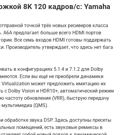
ржкой 8K 120 кадров/с: Yamaha
тправной точкой трёх новых ресиверов класса
ь. A6A предлагает больше всего HDMI портов
гории. Все семь входов HDMI готовы поддержать
и. Производитель утверждает, что здесь нет бага
ать в конфигурациях 5.1.4 и 7.1.2 для Dolby
имеются. Если вы ещё не приобрели динамики
 Virtualization может предложить имитацию их
ь с Dolby Vision и HDR10+, автоматический режим
ю частоту обновления (VRR), быструю передачу
е мультимедиа (QMS).
и обработке звука DSP. Здесь доступны пресеты
альных помещений, есть звуковые ремиксы в
едставляет собой новый подход к динамической