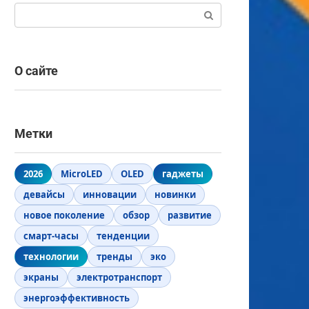
Поиск:
О сайте
Метки
2026
MicroLED
OLED
гаджеты
девайсы
инновации
новинки
новое поколение
обзор
развитие
смарт-часы
тенденции
технологии
тренды
эко
экраны
электротранспорт
энергоэффективность