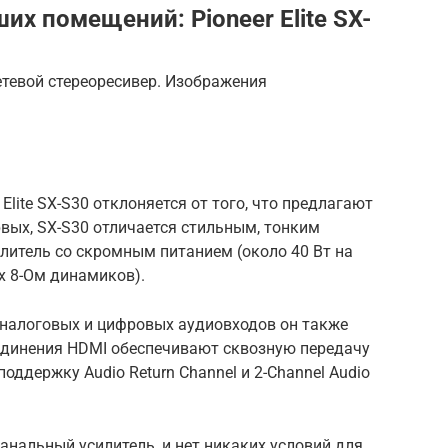
их помещений: Pioneer Elite SX-
етевой стереоресивер.
Изображения
 Elite SX-S30 отклоняется от того, что предлагают
рвых, SX-S30 отличается стильным, тонким
литель со скромным питанием (около 40 Вт на
х 8-Ом динамиков).
аналоговых и цифровых аудиовходов он также
динения HDMI обеспечивают сквозную передачу
поддержку Audio Return Channel и 2-Channel Audio
анальный усилитель, и нет никаких условий для