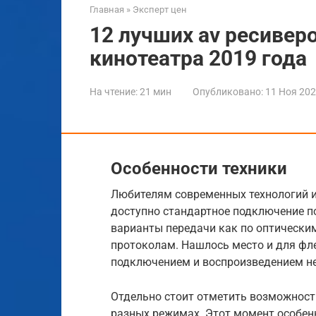
Главная
»
Эксперт цен
12 лучших av ресивер
кинотеатра 2019 года
На чтение:
21 мин
Опубликовано:
11 Ноя 20
Особенности техники
Любителям современных технологий и 
доступно стандартное подключение по
варианты передачи как по оптическим
протоколам. Нашлось место и для фл
подключением и воспроизведением не
Отдельно стоит отметить возможност
разных режимах. Этот момент особенн