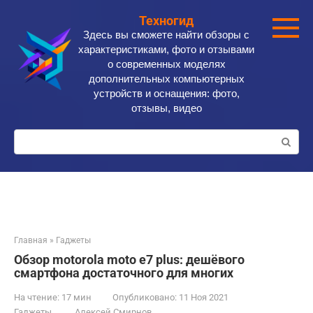
Перейти
Техногид
к
Здесь вы сможете найти обзоры с
контенту
характеристиками, фото и отзывами
о современных моделях
дополнительных компьютерных
устройств и оснащения: фото,
отзывы, видео
Поиск:
Главная
»
Гаджеты
Обзор motorola moto e7 plus: дешёвого
смартфона достаточного для многих
На чтение:
17 мин
Опубликовано:
11 Ноя 2021
Гаджеты
Алексей Смирнов