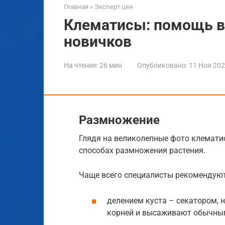
Главная
»
Эксперт цен
Клематисы: помощь в
новичков
На чтение:
26 мин
Опубликовано:
11 Ноя 20
Размножение
Глядя на великолепные фото клематис
способах размножения растения.
Чаще всего специалисты рекомендуют
делением куста – секатором, 
корней и высаживают обычны