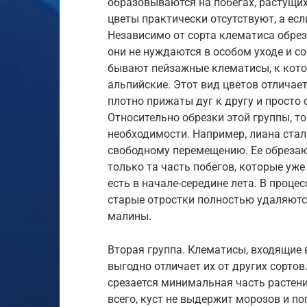
образовываются на побегах, растущи
цветы практически отсутствуют, а есл
Независимо от сорта клематиса обрез
они не нуждаются в особом уходе и с
бывают пейзажные клематисы, к кото
альпийские. Этот вид цветов отличает
плотно прижаты дуг к другу и просто
Относительно обрезки этой группы, то
необходимости. Например, лиана стал
свободному перемещению. Ее обрезаю
только та часть побегов, которые уже
есть в начале-середине лета. В проце
старые отростки полностью удаляютс
малины.
Вторая группа. Клематисы, входящие в 
выгодно отличает их от других сортов
срезается минимальная часть растения
всего, куст не выдержит морозов и пог