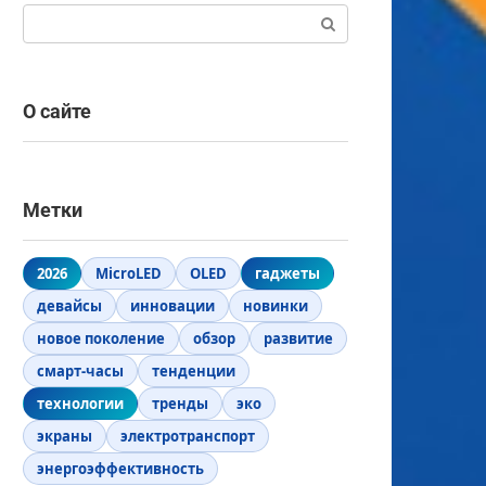
Поиск:
О сайте
Метки
2026
MicroLED
OLED
гаджеты
девайсы
инновации
новинки
новое поколение
обзор
развитие
смарт-часы
тенденции
технологии
тренды
эко
экраны
электротранспорт
энергоэффективность