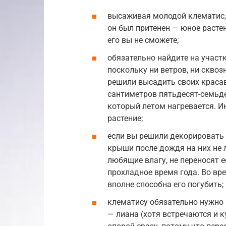
высаживая молодой клематис, 
он был притенен — юное расте
его вы не сможете;
обязательно найдите на участк
поскольку ни ветров, ни скво
решили высадить своих красав
сантиметров пятьдесят-семьде
который летом нагревается. И
растение;
если вы решили декорировать 
крыши после дождя на них не л
любящие влагу, не переносят е
прохладное время года. Во вр
вполне способна его погубить;
клематису обязательно нужно в
— лиана (хотя встречаются и 