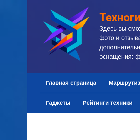
Перейти
к
Техног
контенту
Здесь вы смо
фото и отзыв
дополнительн
оснащения: ф
Главная страница
Маршрути
Гаджеты
Рейтинги техники