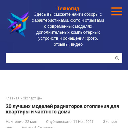
Перейти
Техногид
к
Здесь вы сможете найти обзоры с
контенту
характеристиками, фото и отзывами
о современных моделях
дополнительных компьютерных
устройств и оснащения: фото,
отзывы, видео
Поиск:
Главная
»
Эксперт цен
20 лучших моделей радиаторов отопления для
квартиры и частного дома
На чтение:
22 мин
Опубликовано:
11 Ноя 2021
Эксперт
цен
Алексей Смирнов