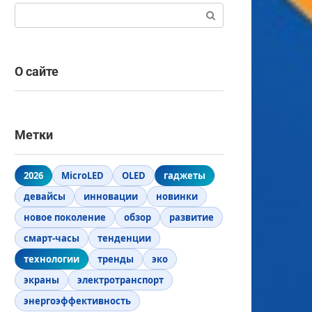
Поиск:
О сайте
Метки
2026
MicroLED
OLED
гаджеты
девайсы
инновации
новинки
новое поколение
обзор
развитие
смарт-часы
тенденции
технологии
тренды
эко
экраны
электротранспорт
энергоэффективность