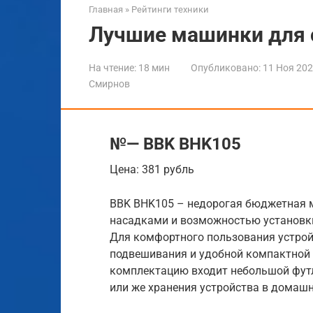
Главная
»
Рейтинги техники
Лучшие машинки для 
На чтение:
18 мин
Опубликовано:
11 Ноя 20
Смирнов
№— BBK BHK105
Цена: 381 рубль
BBK BHK105 – недорогая бюджетная 
насадками и возможностью установки 
Для комфортного пользования устрой
подвешивания и удобной компактной щ
комплектацию входит небольшой футл
или же хранения устройства в домашн