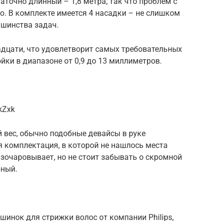
таточно длинный – 1,8 метра, так что проблем с
. В комплекте имеется 4 насадки – не слишком
ьшинства задач.
адцати, что удовлетворит самых требовательных
йки в диапазоне от 0,9 до 13 миллиметров.
kZxk
 вес, обычно подобные девайсы в руке
 комплектация, в которой не нашлось места
азочаровывает, но не стоит забывать о скромной
рный.
шинок для стрижки волос от компании Philips,