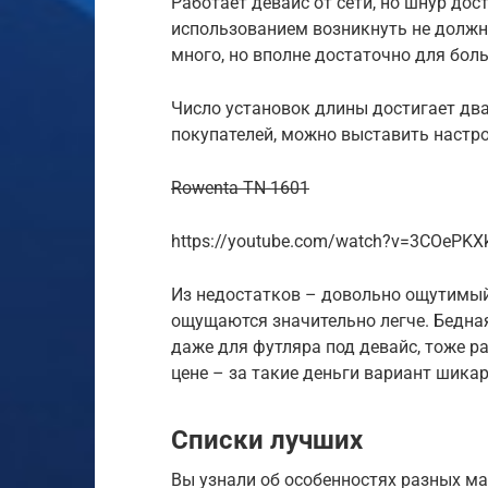
Работает девайс от сети, но шнур дос
использованием возникнуть не должно
много, но вполне достаточно для бол
Число установок длины достигает дв
покупателей, можно выставить настро
Rowenta TN-1601
https://youtube.com/watch?v=3COePKX
Из недостатков – довольно ощутимый
ощущаются значительно легче. Бедная
даже для футляра под девайс, тоже р
цене – за такие деньги вариант шика
Списки лучших
Вы узнали об особенностях разных ма