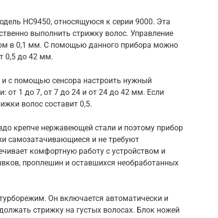
одель HC9450, относящуюся к серии 9000. Эта
ственно выполнить стрижку волос. Управление
гом в 0,1 мм. С помощью данного прибора можно
 0,5 до 42 мм.
ь и с помощью сенсора настроить нужный
 от 1 до 7, от 7 до 24 и от 24 до 42 мм. Если
рижки волос составит 0,5.
аздо крепче нержавеющей стали и поэтому прибор
жи самозатачивающиеся и не требуют
печивает комфортную работу с устройством и
рывков, проплешин и оставшихся необработанных
ь турборежим. Он включается автоматически и
должать стрижку на густых волосах. Блок ножей