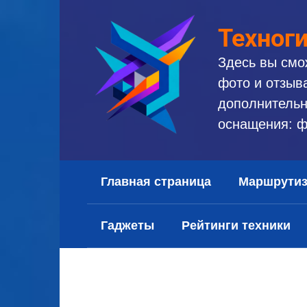
Перейти
к
Техног
контенту
Здесь вы смо
фото и отзыв
дополнительн
оснащения: ф
Главная страница
Маршрути
Гаджеты
Рейтинги техники