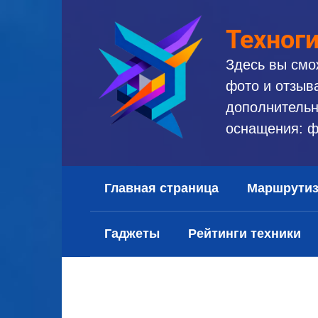
Перейти
к
Техног
контенту
Здесь вы смо
фото и отзыв
дополнительн
оснащения: ф
Главная страница
Маршрути
Гаджеты
Рейтинги техники