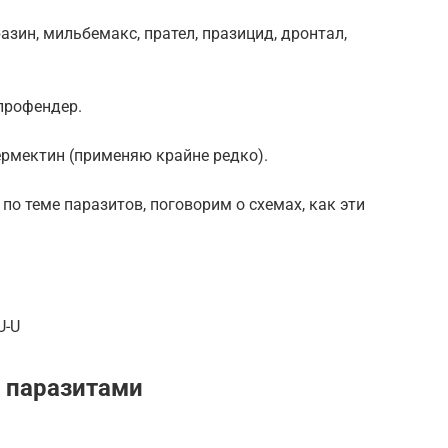
разин, мильбемакс, прател, празицид, дронтал,
 профендер.
рмектин (применяю крайне редко).
 по теме паразитов, поговорим о схемах, как эти
U-U
 паразитами