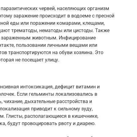
паразитических червей, населяющих организм
оэтому заражение происходит в водоеме с пресной
нной еды или поражении комарами, клещами,
дают трематоды, нематоды или цистоды. Также
 с зараженным животным. Инфицирование
нтакте, пользовании личными вещами или
ов транспортируются на обуви хозяина. Это
торая не посещает улицу.
нсивная интоксикация, дефицит витамин и
олочек. Если гельминты локализовались в
, чихание, дыхательные расстройства и
локализация приводит к сильному зуду,
м. Глисты, располагающиеся в кишечнике,
а, будут провоцировать рвоту и диарею.