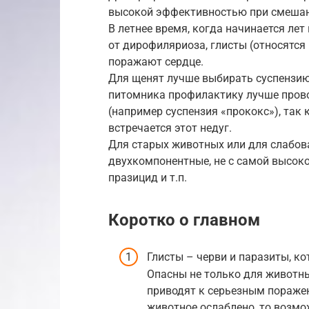
высокой эффективностью при смешан
В летнее время, когда начинается лет
от дирофиляриоза, глисты (относятся 
поражают сердце.
Для щенят лучше выбирать суспензию 
питомника профилактику лучше пров
(например суспензия «прококс»), так 
встречается этот недуг.
Для старых животных или для слабов
двухкомпонентные, не с самой высоко
празицид и т.п.
Коротко о главном
Глисты – черви и паразиты, к
Опасны не только для животны
приводят к серьезным поражен
животное ослаблено, то возмо