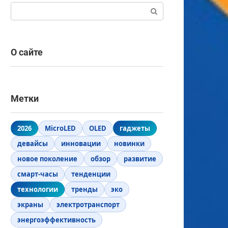
Поиск:
О сайте
Метки
2026
MicroLED
OLED
гаджеты
девайсы
инновации
новинки
новое поколение
обзор
развитие
смарт-часы
тенденции
технологии
тренды
эко
экраны
электротранспорт
энергоэффективность