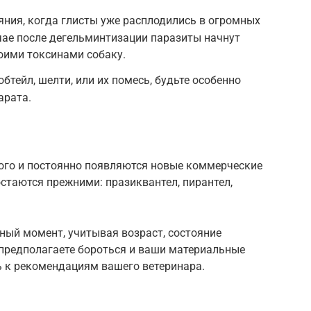
ояния, когда глисты уже расплодились в огромных
чае после дегельминтизации паразиты начнут
оими токсинами собаку.
обтейл, шелти, или их помесь, будьте особенно
арата.
ого и постоянно появляются новые коммерческие
стаются прежними: празиквантел, пирантел,
нный момент, учитывая возраст, состояние
 предполагаете бороться и ваши материальные
 к рекомендациям вашего ветеринара.