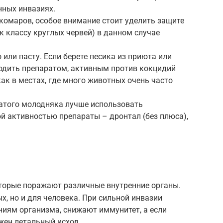
ных инвазиях.
 комаров, особое внимание стоит уделить защите
к классу круглых червей) в данном случае
или пасту. Если берете песика из приюта или
одить препаратом, активным против кокцидий
как в местах, где много животных очень часто
атого молодняка лучше использовать
й активностью препараты – дронтал (без плюса),
оторые поражают различные внутренние органы.
х, но и для человека. При сильной инвазии
иям организма, снижают иммунитет, а если
жен летальный исход.