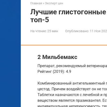
Главная
»
Эксперт цен
Лучшие глистогонные 
топ-5
На чтение:
25 мин
Опубликовано:
11 Ноя 20
2 Мильбемакс
Препарат, рекомендуемый ветеринара
Рейтинг (2019): 4.9
Комбинированный антигельминтный п
цестод. Причем воздействует он не то
Таблетки назначаются с лечебной и 
веществом является празиквантел. Е
индивидуальная непереносимость, тяж