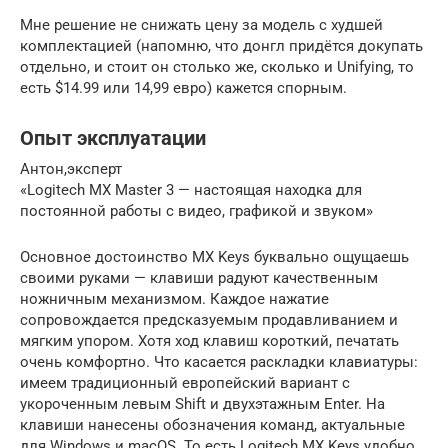
Мне решение не снижать цену за модель с худшей
комплектацией (напомню, что донгл придётся докупать
отдельно, и стоит он столько же, сколько и Unifying, то
есть $14.99 или 14,99 евро) кажется спорным.
Опыт эксплуатации
Антон,эксперт
«Logitech MX Master 3 — настоящая находка для
постоянной работы с видео, графикой и звуком»
Основное достоинство MX Keys буквально ощущаешь
своими руками — клавиши радуют качественным
ножничным механизмом. Каждое нажатие
сопровождается предсказуемым продавливанием и
мягким упором. Хотя ход клавиш короткий, печатать
очень комфортно. Что касается раскладки клавиатуры:
имеем традиционный европейский вариант с
укороченным левым Shift и двухэтажным Enter. На
клавиши нанесены обозначения команд, актуальные
для Windows и macOS. То есть Logitech MX Keys удобно