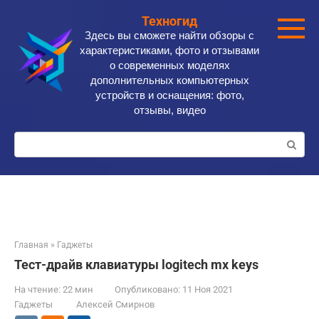
Перейти
Техногид
к
Здесь вы сможете найти обзоры с
контенту
характеристиками, фото и отзывами
о современных моделях
дополнительных компьютерных
устройств и оснащения: фото,
отзывы, видео
Поиск:
Главная
»
Гаджеты
Тест-драйв клавиатуры logitech mx keys
На чтение:
22 мин
Опубликовано:
11 Ноя 2021
Гаджеты
Алексей Смирнов