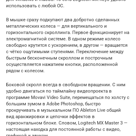
использовать с любой ОС.
В мышке сразу подкупают два добротно сделанных
металлических колеса — для вертикального и
горизонтального скроллинга. Первое функционирует на
электромагнитной системе. В одном режиме колесо
свободно крутится с ускорением, в другом — вращается
с чётко ощутимыми ступенями. Переключение между
быстрым бесконечным скроллом и построчным
осуществляется нажатием кнопки, расположенной
рядом с колесом.
Боковой скролл всегда в свободном вращении. С ним
удобно двигаться по таймлайну видеопроекта в
программе Movavi Video Suite, перемещаться по холсту с
большим зумом в Adobe Photoshop, быстро
прокручивать в музыкальном ПО Ableton Live общий
вид аранжировки и цепочки эффектов в
горизонтальном блоке. Словом, Logitech MX Master 3 —
настоящая находка для постоянной работы с видео,
графикой и звуком.