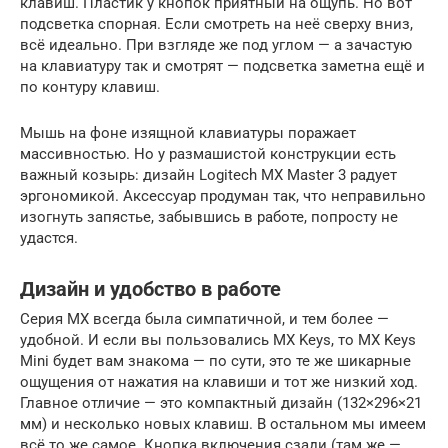
клавиш. Пластик у кнопок приятный на ощупь. Но вот
подсветка спорная. Если смотреть на неё сверху вниз,
всё идеально. При взгляде же под углом — а зачастую
на клавиатуру так и смотрят — подсветка заметна ещё и
по контуру клавиш.
Мышь на фоне изящной клавиатуры поражает
массивностью. Но у размашистой конструкции есть
важный козырь: дизайн Logitech MX Master 3 радует
эргономикой. Аксессуар продуман так, что неправильно
изогнуть запястье, забывшись в работе, попросту не
удастся.
Дизайн и удобство в работе
Серия MX всегда была симпатичной, и тем более —
удобной. И если вы пользовались MX Keys, то MX Keys
Mini будет вам знакома — по сути, это те же шикарные
ощущения от нажатия на клавиши и тот же низкий ход.
Главное отличие — это компактный дизайн (132×296×21
мм) и несколько новых клавиш. В остальном мы имеем
всё то же самое. Кнопка включения сзади (там же —