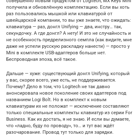
совершенно новым продуктом от Logitech, MX Keys Mini
получила и обновлённую комплектацию. Если вы хоть
раз пользовались мышкой или клавиатурой от
швейцарской компании, то вы уже знаете, что ожидать:
клавиатура — раз, донгл Unifying — два, инстру… так,
секундочку. А где донгл? А нету! И это не случайность и
не особенность предрелизного семпла (как видите, мне
даже не успели русскую раскладку нанести) — просто у
Mini в комплекте USB-адаптеров больше нет.
Беспроводная эпоха, всё такое.
Дальше — хуже: существующий донгл Unifying, который
у вас, скорее всего, уже есть, не поддерживается.
Почему? Дело в том, что Logitech не так давно
анонсировала новое поколение своих адаптеров под
названием Logi Bolt. Но в комплект к новым
клавиатурам их не положат — исключение составляют
только специальные комплекты клавиатур из серии For
Business. Как их достать, я не знаю. И если вы думаете,
что «ладно, буду по проводу», то… и тут вас ждёт
разочарование. Провод тут только для зарядки.