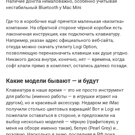
Наличие донгла немаловажно, особенно учитывая
нестабильный Bluetooth у Mac Mini
Где-то в коробочке ещё прячется маленькая «визитка»
компании. На обратной стороне чёрной коробки есть
лаконичная инструкция, как подключить клавиатуру.
Например, указан адрес официального веб-сайта,
откуда можно скачать утилиту Logi Option,
позволяющую переназначить клавиши как душе угодно.
Никакого диска внутри, конечно, нет — времена, когда
софт клали прямо в комплект, остались далеко позади.
Какие модели бывают — и будут
Клавиатура в наше время — это не просто инструмент
для работы (именно работы — в игрушки играют на
другом), но и красивый аксессуар. Недаром же iMac
получили столько цветовых вариаций! Вот и Logi не
пожелали оставаться в стороне, и предложили на
выбор несколько моделей — чёрную (графитовую; у
меня на обзоре именно такая), белую (Pearl Grey) и…
розовую. Насколько я знаю, последняя в РФ пока