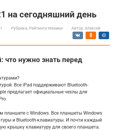
1 на сегодняшний день
21
Рубрика:
Рейтинги техники
Автор:
Алексей
: что нужно знать перед
атурами?
рой. Все iPad поддерживают Bluetooth-
pple предлагает официальные чехлы для
Pro.
ом планшете с Windows. Все планшеты Windows
уры и Bluetooth-клавиатуры. И почти каждый
ую крышку клавиатуру для своего планшета.