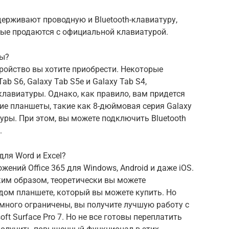
держивают проводную и Bluetooth-клавиатуру,
рые продаются с официальной клавиатурой.
ры?
тройство вы хотите приобрести. Некоторые
b S6, Galaxy Tab S5e и Galaxy Tab S4,
авиатуры. Однако, как правило, вам придется
гие планшеты, такие как 8-дюймовая серия Galaxy
уры. При этом, вы можете подключить Bluetooth
.
ля Word и Excel?
жений Office 365 для Windows, Android и даже iOS.
аким образом, теоретически вы можете
дом планшете, который вы можете купить. Но
емного ограничены, вы получите лучшую работу с
ft Surface Pro 7. Но не все готовы переплатить