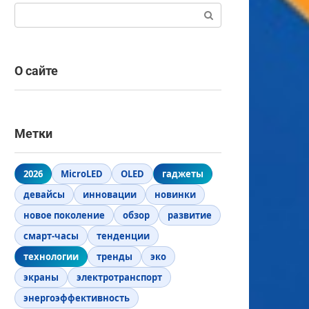
Поиск:
О сайте
Метки
2026
MicroLED
OLED
гаджеты
девайсы
инновации
новинки
новое поколение
обзор
развитие
смарт-часы
тенденции
технологии
тренды
эко
экраны
электротранспорт
энергоэффективность