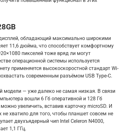
получить повышенный функционал в этих
128GB
PS-дисплей, обладающий максимально широкими
ляет 11,6 дюйма, что способствует комфортному
20×1080 пикселей тоже вряд ли могут
честве операционной системы используется
нету применяется высокоскоростной стандарт Wi-
 похвастать современным разъёмом USB Type-C.
 модели — уже далеко не самая низкая. В связи
омпьютера вошли 6 Гб оперативной и 128 Гб
можно увеличить, вставив карточку microSD. И
не хватило для того, чтобы планшет совсем не
ает двухъядерный чип Intel Celeron N4000,
ет 1,1 ГГц.