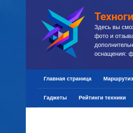
Перейти
к
Техног
контенту
Здесь вы смо
фото и отзыв
дополнительн
оснащения: ф
Главная страница
Маршрути
Гаджеты
Рейтинги техники