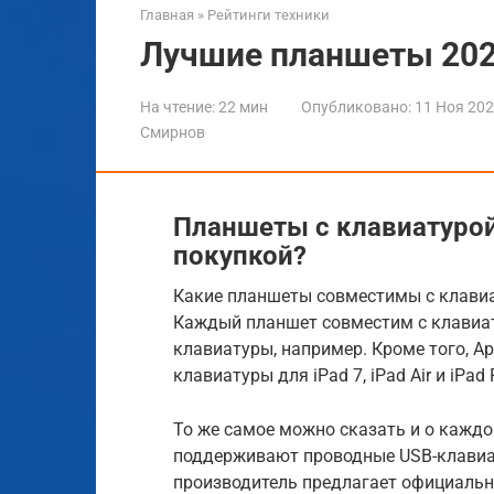
Главная
»
Рейтинги техники
Лучшие планшеты 202
На чтение:
22 мин
Опубликовано:
11 Ноя 20
Смирнов
Планшеты с клавиатурой
покупкой?
Какие планшеты совместимы с клави
Каждый планшет совместим с клавиату
клавиатуры, например. Кроме того, A
клавиатуры для iPad 7, iPad Air и iPad 
То же самое можно сказать и о кажд
поддерживают проводные USB-клавиат
производитель предлагает официальн