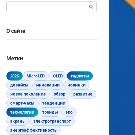
Поиск:
О сайте
Метки
2026
MicroLED
OLED
гаджеты
девайсы
инновации
новинки
новое поколение
обзор
развитие
смарт-часы
тенденции
технологии
тренды
эко
экраны
электротранспорт
энергоэффективность