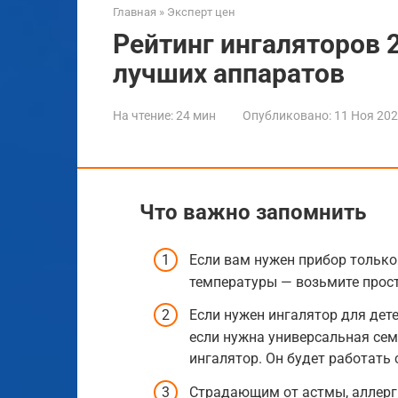
Главная
»
Эксперт цен
Рейтинг ингаляторов 2
лучших аппаратов
На чтение:
24 мин
Опубликовано:
11 Ноя 20
Что важно запомнить
Если вам нужен прибор только
температуры — возьмите прост
Если нужен ингалятор для дет
если нужна универсальная се
ингалятор. Он будет работать 
Страдающим от астмы, аллерги