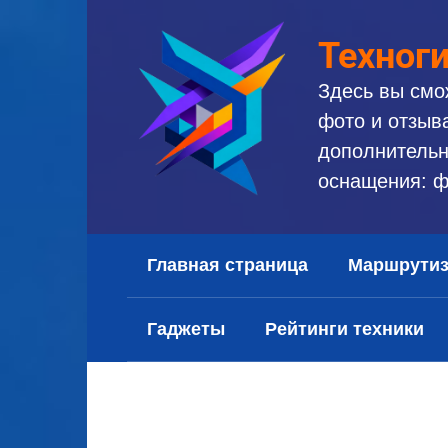
Перейти
к
Техног
контенту
Здесь вы смо
фото и отзыв
дополнительн
оснащения: ф
Главная страница
Маршрути
Гаджеты
Рейтинги техники