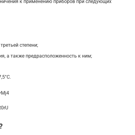
аничения к применению приборов при следующих
третьей степени;
ия, а также предрасположенность к ним;
,5°C.
vMj4
R0rU
?