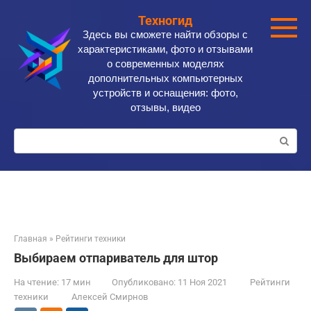
Перейти
Техногид
к
Здесь вы сможете найти обзоры с
контенту
характеристиками, фото и отзывами
о современных моделях
дополнительных компьютерных
устройств и оснащения: фото,
отзывы, видео
Поиск:
Главная
»
Рейтинги техники
Выбираем отпариватель для штор
На чтение:
17 мин
Опубликовано:
11 Ноя 2021
Рейтинги
техники
Алексей Смирнов