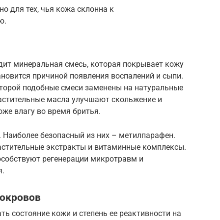
о для тех, чья кожа склонна к
ю.
одит минеральная смесь, которая покрывает кожу
тановится причиной появления воспалений и сыпи.
оторой подобные смеси заменены на натуральные
Растительные масла улучшают скольжение и
же влагу во время бритья.
. Наиболее безопасный из них – метилпарафен.
астительные экстракты и витаминные комплексы.
особствуют регенерации микротравм и
я.
покровов
ь состояние кожи и степень ее реактивности на