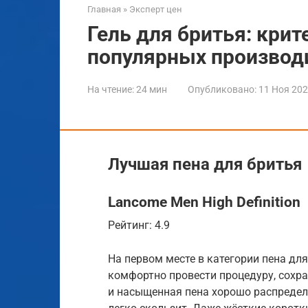
Главная
»
Эксперт цен
Гель для бритья: крит
популярных производ
На чтение:
24 мин
Опубликовано:
11 Ноя 20
Лучшая пена для бритья
Lancome Men High Definition
Рейтинг: 4.9
На первом месте в категории пена дл
комфортно провести процедуру, сохр
и насыщенная пена хорошо распределя