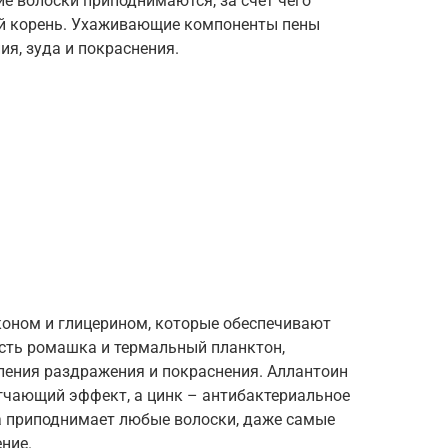
ие волоски приподнимаются, за счёт чего
ый корень. Ухаживающие компоненты пены
я, зуда и покраснения.
коном и глицерином, которые обеспечивают
 есть ромашка и термальный планктон,
ения раздражения и покраснения. Аллантоин
ягчающий эффект, а цинк – антибактериальное
на приподнимает любые волоски, даже самые
ние.