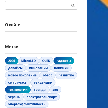
Поиск:
О сайте
Метки
2026
MicroLED
OLED
гаджеты
девайсы
инновации
новинки
новое поколение
обзор
развитие
смарт-часы
тенденции
технологии
тренды
эко
экраны
электротранспорт
энергоэффективность