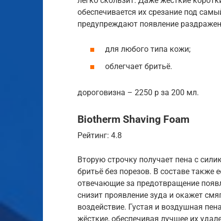
легко скользит. Даже жёсткие коротк
обеспечивается их срезание под сам
предупреждают появление раздражени
для любого типа кожи;
облегчает бритьё.
дороговизна – 2250 р за 200 мл.
Biotherm Shaving Foam
Рейтинг: 4.8
Вторую строчку получает пена с сили
бритьё без порезов. В составе также
отвечающие за предотвращение появл
снизит проявление зуда и окажет см
воздействие. Густая и воздушная пе
жёсткие, обеспечивая лучшее их удале