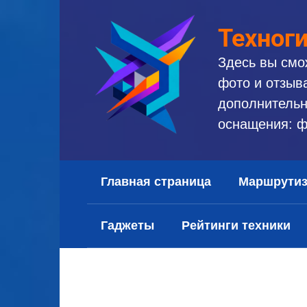
Перейти
к
Техног
контенту
Здесь вы смо
фото и отзыв
дополнительн
оснащения: ф
Главная страница
Маршрути
Гаджеты
Рейтинги техники