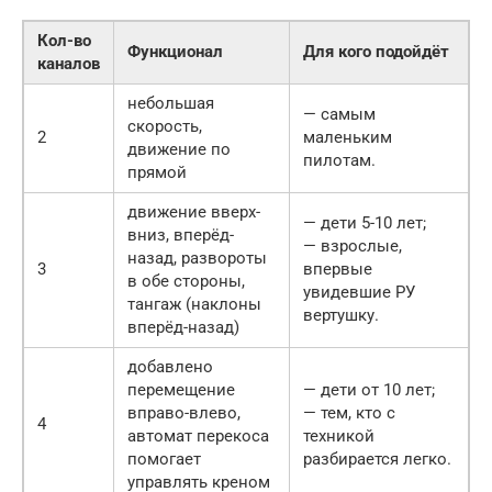
Кол-во
Функционал
Для кого подойдёт
каналов
небольшая
— самым
скорость,
2
маленьким
движение по
пилотам.
прямой
движение вверх-
— дети 5-10 лет;
вниз, вперёд-
— взрослые,
назад, развороты
3
впервые
в обе стороны,
увидевшие РУ
тангаж (наклоны
вертушку.
вперёд-назад)
добавлено
перемещение
— дети от 10 лет;
вправо-влево,
— тем, кто с
4
автомат перекоса
техникой
помогает
разбирается легко.
управлять креном