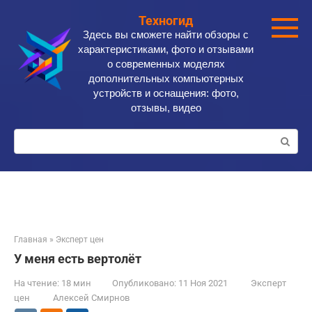
Перейти
Техногид
к
Здесь вы сможете найти обзоры с
контенту
характеристиками, фото и отзывами
о современных моделях
дополнительных компьютерных
устройств и оснащения: фото,
отзывы, видео
Поиск:
Главная
»
Эксперт цен
У меня есть вертолёт
На чтение:
18 мин
Опубликовано:
11 Ноя 2021
Эксперт
цен
Алексей Смирнов