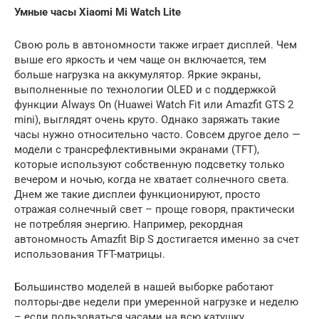
Умные часы Xiaomi Mi Watch Lite
Свою роль в автономности также играет дисплей. Чем
выше его яркость и чем чаще он включается, тем
больше нагрузка на аккумулятор. Яркие экраны,
выполненные по технологии OLED и с поддержкой
функции Always On (Huawei Watch Fit или Amazfit GTS 2
mini), выглядят очень круто. Однако заряжать такие
часы нужно относительно часто. Совсем другое дело —
модели с трансрефлективными экранами (TFT),
которые используют собственную подсветку только
вечером и ночью, когда не хватает солнечного света.
Днем же такие дисплеи функционируют, просто
отражая солнечный свет – проще говоря, практически
не потребляя энергию. Например, рекордная
автономность Amazfit Bip S достигается именно за счет
использования TFT-матрицы.
Большинство моделей в нашей выборке работают
полторы-две недели при умеренной нагрузке и неделю
– если пользоваться часами на всю катушку.