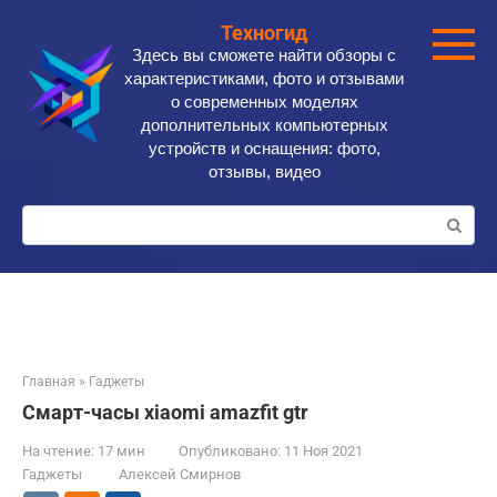
Перейти
Техногид
к
Здесь вы сможете найти обзоры с
контенту
характеристиками, фото и отзывами
о современных моделях
дополнительных компьютерных
устройств и оснащения: фото,
отзывы, видео
Поиск:
Главная
»
Гаджеты
Смарт-часы xiaomi amazfit gtr
На чтение:
17 мин
Опубликовано:
11 Ноя 2021
Гаджеты
Алексей Смирнов