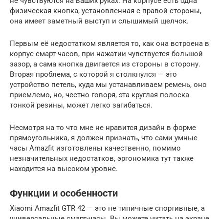
не чувствуются на ваших руках. На корпусе есть одна
физическая кнопка, установленная с правой стороны,
она имеет заметный выступ и слышимый щелчок.
Первым её недостатком является то, как она встроена в
корпус смарт-часов, при нажатии чувствуется большой
зазор, а сама кнопка двигается из стороны в сторону.
Вторая проблема, с которой я столкнулся — это
устройство петель, куда мы устанавливаем ремень, оно
приемлемо, но, честно говоря, эта круглая полоска
тонкой резины, может легко загибаться.
Несмотря на то что мне не нравится дизайн в форме
прямоугольника, я должен признать, что сами умные
часы Amazfit изготовлены качественно, помимо
незначительных недостатков, эргономика тут также
находится на высоком уровне.
Функции и особенности
Xiaomi Amazfit GTR 42 — это не типичные спортивные, а
универсальные смарт-часы. Вы можете читать на экране