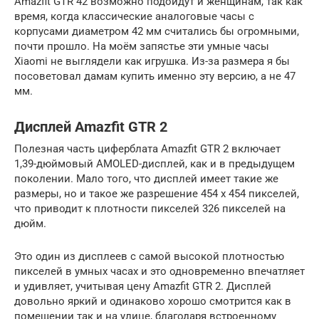
Amazfit GTR 42 возможно подойдут и женщинам, так как
время, когда классические аналоговые часы с
корпусами диаметром 42 мм считались бы огромными,
почти прошло. На моём запястье эти умные часы
Xiaomi не выглядели как игрушка. Из-за размера я бы
посоветовал дамам купить именно эту версию, а не 47
мм.
Дисплей Amazfit GTR 2
Полезная часть циферблата Amazfit GTR 2 включает
1,39-дюймовый AMOLED-дисплей, как и в предыдущем
поколении. Мало того, что дисплей имеет такие же
размеры, но и такое же разрешение 454 x 454 пикселей,
что приводит к плотности пикселей 326 пикселей на
дюйм.
Это один из дисплеев с самой высокой плотностью
пикселей в умных часах и это одновременно впечатляет
и удивляет, учитывая цену Amazfit GTR 2. Дисплей
довольно яркий и одинаково хорошо смотрится как в
помещении так и на улице, благодаря встроенному