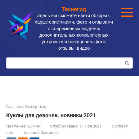
Перейти
Техногид
к
Здесь вы сможете найти обзоры с
контенту
характеристиками, фото и отзывами
о современных моделях
дополнительных компьютерных
устройств и оснащения: фото,
отзывы, видео
Поиск:
Главная
»
Эксперт цен
Куклы для девочек. новинки 2021
На чтение:
25 мин
Опубликовано:
11 Ноя 2021
Эксперт
цен
Алексей Смирнов