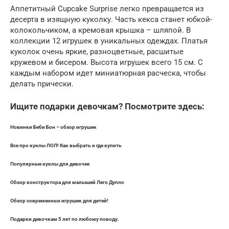
Аппетитный Cupcake Surprise легко превращается из
десерта в изящную куколку. Часть кекса станет юбкой-
колокольчиком, а кремовая крышка – шляпой. В
коллекции 12 игрушек в уникальных одеждах. Платья
куколок очень яркие, разноцветные, расшитые
кружевом и бисером. Высота игрушек всего 15 см. С
каждым набором идет миниатюрная расческа, чтобы
делать прически.
Ищите подарки девочкам? Посмотрите здесь:
Новинки Беби Бон – обзор игрушек
Все про куклы ЛОЛ! Как выбрать и где купить
Популярные куклы для девочек
Обзор конструктора для малышей Лего Дупло
Обзор современных игрушек для детей!
Подарки девочкам 5 лет по любому поводу.