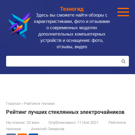
Перейти
Техногид
к
Здесь вы сможете найти обзоры с
контенту
характеристиками, фото и отзывами
о современных моделях
дополнительных компьютерных
устройств и оснащения: фото,
отзывы, видео
Поиск:
Главная
»
Рейтинги техники
Рейтинг лучших стеклянных электрочайников
На чтение:
23 мин
Опубликовано:
11 Ноя 2021
Рейтинги
техники
Алексей Смирнов