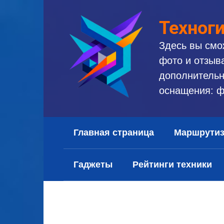
Перейти
к
Техног
контенту
Здесь вы смо
фото и отзыв
дополнительн
оснащения: ф
Главная страница
Маршрути
Гаджеты
Рейтинги техники