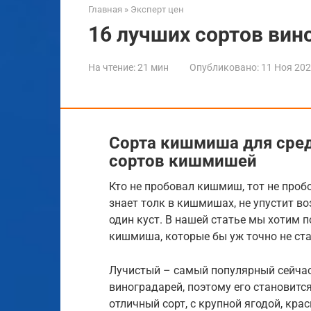
Главная
»
Эксперт цен
16 лучших сортов вин
На чтение:
21 мин
Опубликовано:
11 Ноя 20
Сорта кишмиша для сред
сортов кишмишей
Кто не пробовал кишмиш, тот не проб
знает толк в кишмишах, не упустит в
один куст. В нашей статье мы хотим
кишмиша, которые бы уж точно не ст
Лучистый – самый популярный сейчас 
виноградарей, поэтому его становится
отличный сорт, с крупной ягодой, кр