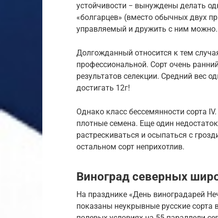
устойчивости − вынуждены делать од
«болгарцев» (вместо обычных двух пр
управляемый и дружить с ним можно.
Долгожданный относится к тем случа
профессиональной. Сорт очень ранний
результатов селекции. Средний вес од
достигать 12г!
Однако класс бессемянности сорта IV.
плотные семена. Еще один недостаток
растрескиваться и осыпаться с грозди
остальном сорт неприхотлив.
Виноград северных широ
На празднике «День виноградарей Не
показаны неукрывные русские сорта в
полевых условиях на 55 параллели сев