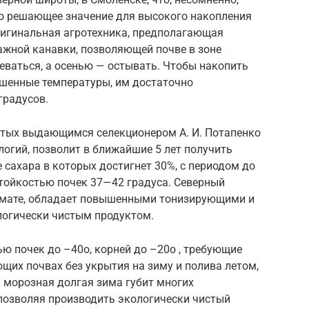
то решающее значение для высокого накопления
ригинальная агротехника, предполагающая
ажной канавки, позволяющей почве в зоне
еваться, а осенью — остывать. Чтобы накопить
ышенные температуры, им достаточно
градусов.
атых выдающимся селекционером А. И. Потапенко
огий, позволит в ближайшие 5 лет получить
 сахара в которых достигнет 30%, с периодом до
стойкостью почек 37—42 градуса. Северный
имате, обладает повышенными тонизирующими и
логически чистым продуктом.
ю почек до –40о, корней до –20о , требующие
щих почвах без укрытия на зиму и полива летом,
 морозная долгая зима губит многих
 позволяя производить экологически чистый