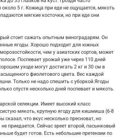
а до 35 глазков на куст. Грозди часто
м около 5 г. Кожица при еде не ощущается, мякоть
падаются мягкие косточки, но при еде они
орый стоит сажать опытным виноградарям. Он
мянные ягоды. Хорошо подходит для южных
 морозостойкости, чем у азиатских сортов, может
полосе. Поспевает урожай уже через 110 дней
хорошем уходе могут достигать 2 кг и 30 см в
насыщенного фиолетового цвета. Вес каждой
решни. Только не надо спешить с уборкой.Ягоды
олько спустя несколько дней поспевает и мякоть.
рской селекции. Имеет высокий класс
мясистую мякоть, крупную ягоду для кишмиша (6-8
бы сказал, что вкус несколько пресноват, но
не приедается. Сейчас зреет второй, пасынковый
аньше будет готов. Есть небольшие претензии по