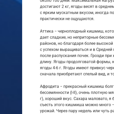
около 100 дней. Максимальная нагрузк
достигают 2 кг, ягоды весят в средне
с ярким мускатным вкусом, иногда по
практически не ощущаются.
Аттика − черноплодный кишмиш, кот
дает сладкие, но неприторные бессе
районов, но благодаря более высокой
с успехом выращиваться и в Средней 
после распускания почек. Грозди при 
длину. Ягоды продолговатой формы, 
ягоды 4-6 г. Ягоды имеют привкус че
сначала приобретают спелый вид, и т
Афродита − прекрасный кишмиш болга
бессемянности (I-II), очень плотную 
г), хороший вкус. Сахара маловато, я 
съесть этого кишмиша можно много − 
урожай. Через пару недель или чуть р