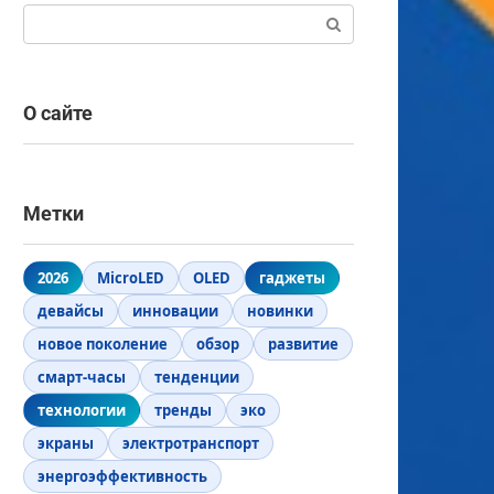
Поиск:
О сайте
Метки
2026
MicroLED
OLED
гаджеты
девайсы
инновации
новинки
новое поколение
обзор
развитие
смарт-часы
тенденции
технологии
тренды
эко
экраны
электротранспорт
энергоэффективность