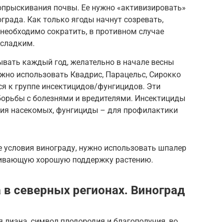
опрыскивания почвы. Ее нужно «активизировать»
града. Как только ягоды начнут созревать,
необходимо сократить, в противном случае
есладким.
вать каждый год, желательно в начале весны
жно использовать Квадрис, Парацельс, Сирокко
ся к группе инсектицидов/фунгицидов. Эти
борьбы с болезнями и вредителями. Инсектициды
ия насекомых, фунгициды – для профилактики
е условия винограду, нужно использовать шпалер
чивающую хорошую поддержку растению.
в северных регионах. Виноград
 лиана, символ плодородия и благополучия, во