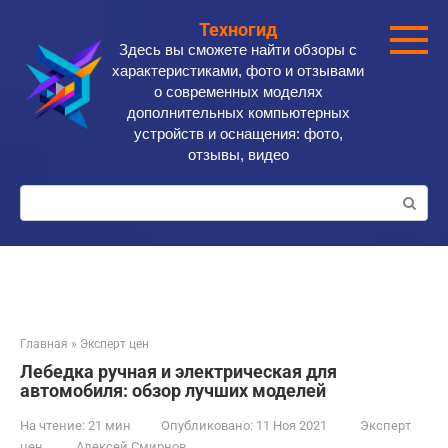
Перейти
Техногид
к
Здесь вы сможете найти обзоры с
контенту
характеристиками, фото и отзывами
о современных моделях
дополнительных компьютерных
устройств и оснащения: фото,
отзывы, видео
Поиск:
Главная
»
Эксперт цен
Лебедка ручная и электрическая для
автомобиля: обзор лучших моделей
На чтение:
21 мин
Опубликовано:
11 Ноя 2021
Эксперт
цен
Алексей Смирнов