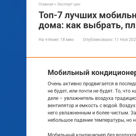
Главная
»
Эксперт цен
Топ-7 лучших мобиль
дома: как выбрать, п
На чтение:
18 мин
Опубликовано:
11 Ноя 20
Мобильный кондиционер
Очень активно продвигается в послед
не будет, или почти не будет. То, чт
деле – увлажнитель воздуха традицио
вентилятор и емкость с водой. Воздух
него увлажненным и более чистым. З
небольшое падение температуры, но не
Мобильный кондиционер без воздухов