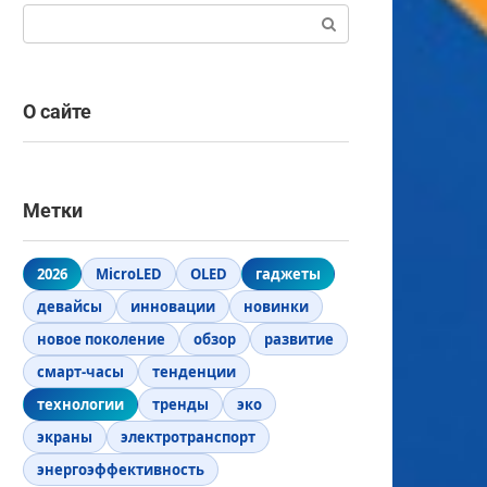
Поиск:
О сайте
Метки
2026
MicroLED
OLED
гаджеты
девайсы
инновации
новинки
новое поколение
обзор
развитие
смарт-часы
тенденции
технологии
тренды
эко
экраны
электротранспорт
энергоэффективность