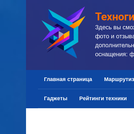
Перейти
к
Техног
контенту
Здесь вы смо
фото и отзыв
дополнительн
оснащения: ф
Главная страница
Маршрути
Гаджеты
Рейтинги техники