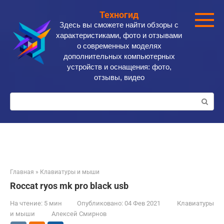
Перейти
Техногид
к
Здесь вы сможете найти обзоры с
контенту
характеристиками, фото и отзывами
о современных моделях
дополнительных компьютерных
устройств и оснащения: фото,
отзывы, видео
Поиск:
Главная
»
Клавиатуры и мыши
Roccat ryos mk pro black usb
На чтение:
5 мин
Опубликовано:
04 Фев 2021
Клавиатуры
и мыши
Алексей Смирнов