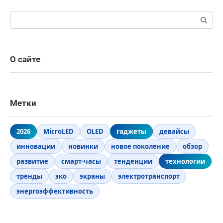
Поиск:
О сайте
Метки
2026
MicroLED
OLED
гаджеты
девайсы
инновации
новинки
новое поколение
обзор
развитие
смарт-часы
тенденции
технологии
тренды
эко
экраны
электротранспорт
энергоэффективность