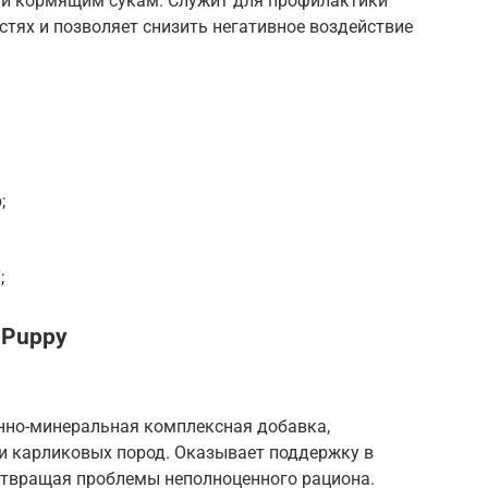
 и кормящим сукам. Служит для профилактики
тях и позволяет снизить негативное воздействие
;
;
n Puppy
инно-минеральная комплексная добавка,
и карликовых пород. Оказывает поддержку в
дотвращая проблемы неполноценного рациона.