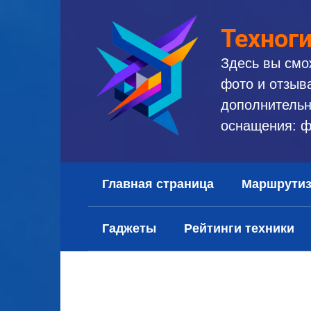
Перейти
к
Техног
контенту
Здесь вы смо
фото и отзыв
дополнительн
оснащения: ф
Главная страница
Маршрути
Гаджеты
Рейтинги техники