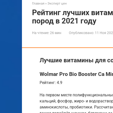
Главная
»
Эксперт цен
Рейтинг лучших витам
пород в 2021 году
На чтение:
26 мин
Опубликовано:
11 Ноя 20
Лучшие витамины для с
Wolmar Pro Bio Booster Ca Mi
Рейтинг: 4.9
На первом месте полифункциональн
кальций, фосфор, жиро- и водораств
аминокислоты, пробиотики. Рассчитан