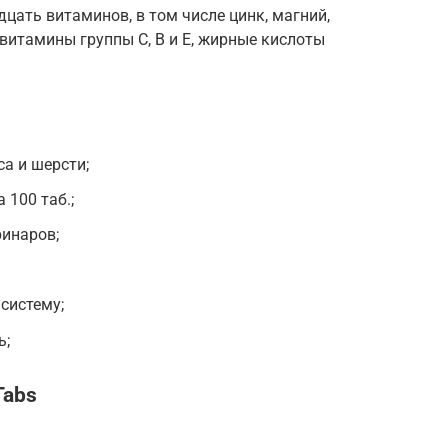
цать витаминов, в том числе цинк, магний,
 витамины группы С, В и Е, жирные кислоты
а и шерсти;
 100 таб.;
ринаров;
систему;
ь;
Tabs