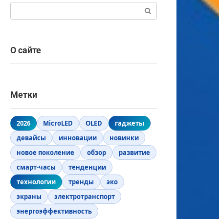
Поиск:
О сайте
Метки
2026
MicroLED
OLED
гаджеты
девайсы
инновации
новинки
новое поколение
обзор
развитие
смарт-часы
тенденции
технологии
тренды
эко
экраны
электротранспорт
энергоэффективность