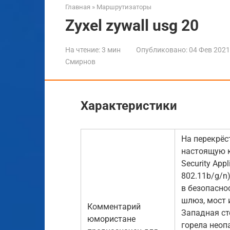
Главная
»
Маршрутизаторы
Zyxel zywall usg 20
На чтение:
3 мин
Опубликовано:
04 Фев 2021
Смирнов
Характеристики
На перекрёс
настоящую к
Security App
802.11b/g/n
в безопасно
шлюз, мост 
Комментарий
Западная ст
юмористане
горела неоп