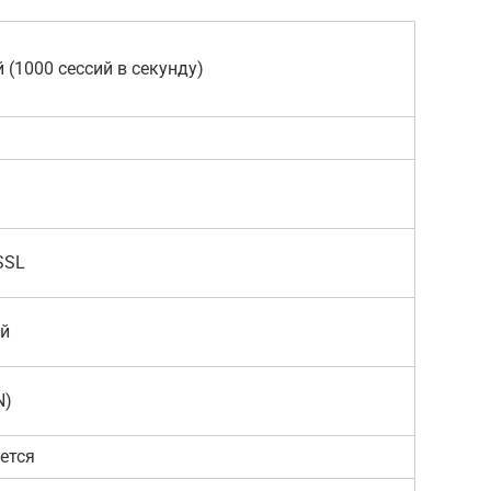
 (1000 сессий в секунду)
 SSL
ей
N)
ется