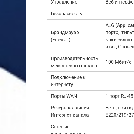
Управление
Веб-интерфе
Безопасность
ALG (Applica
Брандмауэр
порта, Фильт
(Firewall)
ключевым сл
атак, Опове
Производительность
100 Мбит/с
межсетевого экрана
Подключение к
интернету
Порты WAN
1 порт RJ-45
Резервная линия
Есть, при п
Интернет-канала
E220/219/27
Сетевые
характеристики