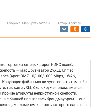
Рубрика:
Маршрутизаторы
Автор:
Алексей
тке торговых сетевых дорог НИКС возвёл
репость — маршрутизатор ZyXEL Unified
liance (4port DMZ 10/100/1000 Mbps, 1WAN,
). Кочующие файлы могли чувствовать там себя
сти, так как ZyXEL был окружён рвом, имелся
и прочие атрибуты неприступной крепости.
ена с башней называлась брандмауэром — она
аляющим пламенем, яркость которого зависела