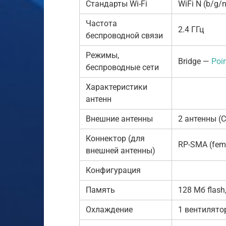
Стандарты Wi-Fi
WiFi N (b/g/n
Частота
2.4 ГГц
беспроводной связи
Режимы,
Bridge —
Poin
беспроводные сети
Характеристики
антенн
Внешние антенны
2 антенны (
Коннектор (для
RP-SMA (fem
внешней антенны)
Конфигурация
Память
128 Мб flas
Охлаждение
1 вентилято