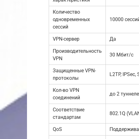
Количество
одновременных
10000 сессий
сессий
VPN-сервер
Да
Производительность
30 Мбит/с
VPN
Защищенные VPN-
L2TP, IPSec,
протоколы
Кол-во VPN
до 2 туннел
соединений
Соответствие
802.1Q (VLA
стандартам
QoS
Поддержива