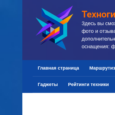
Перейти
к
Техног
контенту
Здесь вы смо
фото и отзыв
дополнительн
оснащения: ф
Главная страница
Маршрути
Гаджеты
Рейтинги техники