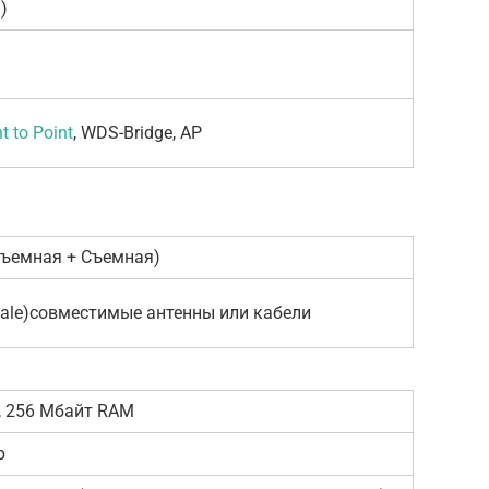
)
t to Point
, WDS-Bridge, AP
Съемная + Съемная)
ale)совместимые антенны или кабели
h, 256 Мбайт RAM
р