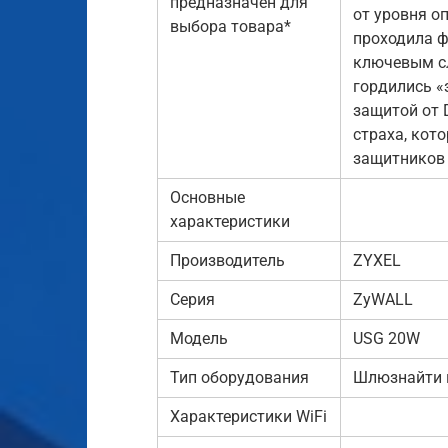
предназначен для
от уровня о
выбора товара*
проходила фи
ключевым сл
гордились «
защитой от 
страха, кот
защитников
Основные
характеристики
Производитель
ZYXEL
Серия
ZyWALL
Модель
USG 20W
Тип оборудования
Шлюзнайти п
Характеристики WiFi