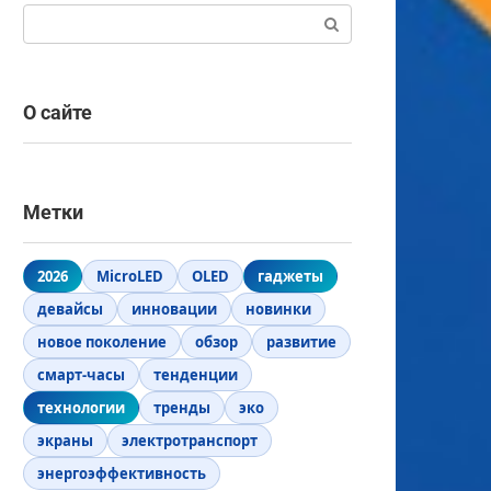
Поиск:
О сайте
Метки
2026
MicroLED
OLED
гаджеты
девайсы
инновации
новинки
новое поколение
обзор
развитие
смарт-часы
тенденции
технологии
тренды
эко
экраны
электротранспорт
энергоэффективность