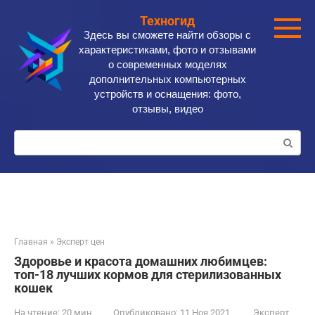
Перейти
Техногид
к
Здесь вы сможете найти обзоры с
контенту
характеристиками, фото и отзывами
о современных моделях
дополнительных компьютерных
устройств и оснащения: фото,
отзывы, видео
Поиск:
Главная
»
Эксперт цен
Здоровье и красота домашних любимцев:
топ-18 лучших кормов для стерилизованных
кошек
На чтение:
20 мин
Опубликовано:
11 Ноя 2021
Эксперт