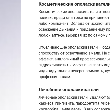
Косметические ополаскивател
Косметические ополаскиватели относи
пользы, вреда они тоже не причиняют 
либо компонент. Обладают исключит
освежение дыхания и придание ему пр
любой аптеке, выбирая их по самому п
Отбеливающие ополаскиватели – соде
способствуют осветлению эмали. Не 
эффект, аналогичный профессиональн
гидроксиапатиты могут вызывать инд
индивидуальная непереносимость, луч
профессионалам.
Лечебные ополаскиватели
Лечебные ополаскиватели удаляют ба
кариеса, гингивита, пародонтита, ук
кровообращение десен. В них содержа