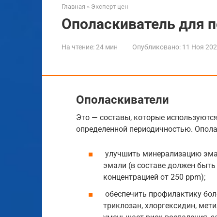
Главная
»
Эксперт цен
Ополаскиватель для п
На чтение:
24 мин
Опубликовано:
11 Ноя 20
Ополаскиватели
Это — составы, которые используются
определенной периодичностью. Опола
улучшить минерализацию эмал
эмали (в составе должен быть
концентрацией от 250 ppm);
обеспечить профилактику бол
триклозан, хлоргексидин, мети