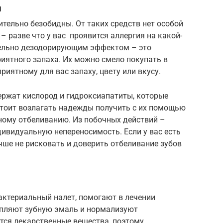
и
тельно безобидны. От таких средств нет особой
– разве что у вас проявится аллергия на какой-
ельно дезодорирующим эффектом – это
иятного запаха. Их можно смело покупать в
риятному для вас запаху, цвету или вкусу.
ржат кислород и гидроксиапатиты, которые
стоит возлагать надежды получить с их помощью
ому отбеливанию. Из побочных действий –
ивидуальную непереносимость. Если у вас есть
ше не рисковать и доверить отбеливание зубов
ктериальный налет, помогают в лечении
репляют зубную эмаль и нормализуют
тся лекарственные вещества, поэтому