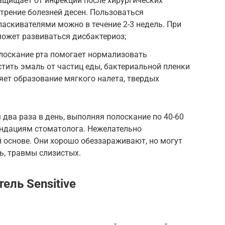
ащищает от инфекции после хирургических
стрение болезней десен. Пользоваться
аскивателями можно в течение 2-3 недель. При
ожет развиваться дисбактериоз;
лоскание рта помогает нормализовать
стить эмаль от частиц еды, бактериальной пленки
ляет образование мягкого налета, твердых
два раза в день, выполняя полоскание по 40-60
ендациям стоматолога. Нежелательно
 основе. Они хорошо обеззараживают, но могут
ь, травмы слизистых.
ель Sensitive