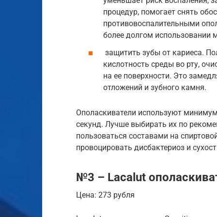
уменьшает риск воспаления, з
процедур, помогает снять обо
противовоспалительными опол
более долгом использовании м
защитить зубы от кариеса. По
кислотность среды во рту, очи
на ее поверхности. Это замед
отложений и зубного камня.
Ополаскиватели используют минимум 
секунд. Лучше выбирать их по реком
пользоваться составами на спиртовой
провоцировать дисбактериоз и сухост
№3 – Lacalut ополаскиват
Цена: 273 рубля