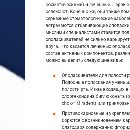
косметическими) и лечебные. Первые
освежают. Конечно же, они также пом
серьезные стоматологические заболев
встречаются отбеливающие ополаскив
многими специалистами ставится под
ополаскивателей не сильно варьирует
друга. Что касается лечебных ополаск
состав активных компонентов, различ
можно выделить следующие виды:
Ополаскиватели для полости р
Подобные полоскания уменьша
полости рта. Из-за входящих в
хлоргексидина биглюконата (
chx от Miradent) или триклозан
Противокариозные и укрепляющ
борются с возникновением ка
благодаря содержанию фторид