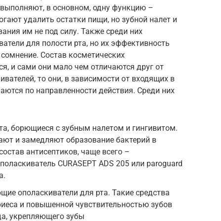
 выполняют, в основном, одну функцию –
огают удалить остатки пищи, но зубной налет и
ания им не под силу. Также среди них
атели для полости рта, но их эффективность
 сомнение. Состав косметических
ся, и сами они мало чем отличаются друг от
ивателей, то они, в зависимости от входящих в
аются по направленности действия. Среди них
та, борющиеся с зубным налетом и гингивитом.
ют и замедляют образование бактерий в
 состав антисептиков, чаще всего –
ополаскиватель CURASEPT ADS 205 или paroguard
а.
ие ополаскиватели для рта. Такие средства
риеса и повышенной чувствительностью зубов
а, укрепляющего зубы