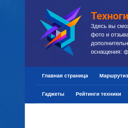
Перейти
к
Техног
контенту
Здесь вы смо
фото и отзыв
дополнительн
оснащения: ф
Главная страница
Маршрути
Гаджеты
Рейтинги техники