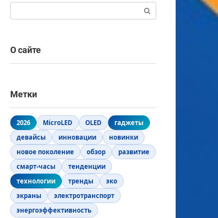
Поиск:
О сайте
Метки
2026
MicroLED
OLED
гаджеты
девайсы
инновации
новинки
новое поколение
обзор
развитие
смарт-часы
тенденции
технологии
тренды
эко
экраны
электротранспорт
энергоэффективность