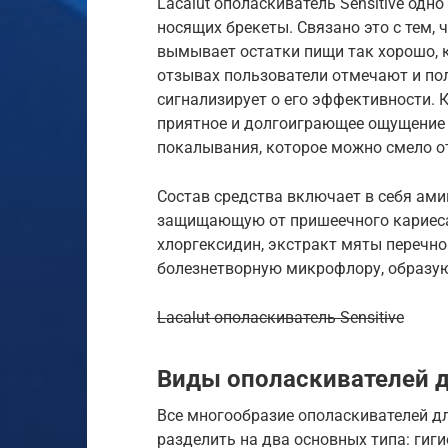
Lacalut ополаскиватель Sensitive одн
носящих брекеты. Связано это с тем, 
вымывает остатки пищи так хорошо, к
отзывах пользователи отмечают и пол
сигнализирует о его эффективности. К
приятное и долгоиграющее ощущение с
покалывания, которое можно смело о
Состав средства включает в себя ам
защищающую от пришеечного кариеса.
хлоргексидин, экстракт мяты перечно
болезнетворную микрофлору, образую
Lacalut ополаскиватель Sensitive
Виды ополаскивателей д
Все многообразие ополаскивателей дл
разделить на два основных типа: гиг