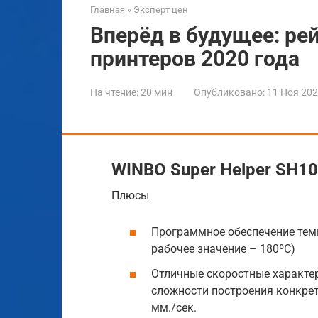
Главная
»
Эксперт цен
Вперёд в будущее: ре
принтеров 2020 года
На чтение:
20 мин
Опубликовано:
11 Ноя 20
WINBO Super Helper SH1
Плюсы
Программное обеспечение тем
рабочее значение – 180ºС)
Отличные скоростные характер
сложности построения конкрет
мм./сек.