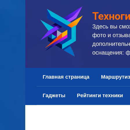
Перейти
к
Техног
контенту
Здесь вы смо
фото и отзыв
дополнительн
оснащения: ф
Главная страница
Маршрути
Гаджеты
Рейтинги техники