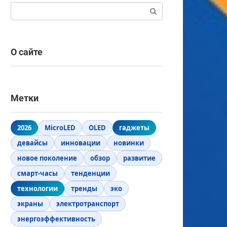
Поиск:
О сайте
Метки
2026
MicroLED
OLED
гаджеты
девайсы
инновации
новинки
новое поколение
обзор
развитие
смарт-часы
тенденции
технологии
тренды
эко
экраны
электротранспорт
энергоэффективность