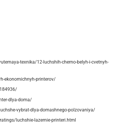
ternaya-texnika/12-luchshih-cherno-belyh-i-cvetnyh-
yh-ekonomichnyh-printerov/
s/184936/
inter-dlya-doma/
r-luchshe-vybrat-dlya-domashnego-polzovaniya/
atings/luchshie-lazernie-printeri.html