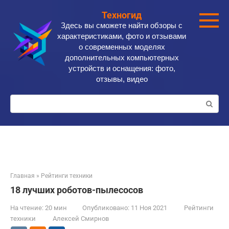
Перейти
Техногид
к
Здесь вы сможете найти обзоры с
контенту
характеристиками, фото и отзывами
о современных моделях
дополнительных компьютерных
устройств и оснащения: фото,
отзывы, видео
Поиск:
Главная
»
Рейтинги техники
18 лучших роботов-пылесосов
На чтение:
20 мин
Опубликовано:
11 Ноя 2021
Рейтинги
техники
Алексей Смирнов