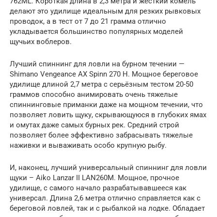
762ML. Короткая длина в 2,3 метра и жесткий комель
делают это удилище идеальным для резких рывковых
проводок, а в тест от 7 до 21 грамма отлично
укладывается большинство популярных моделей
щучьих воблеров.
Лучший спиннинг для ловли на бурном течении —
Shimano Vengeance AX Spinn 270 H. Мощное береговое
удилище длиной 2,7 метра с серьёзным тестом 20-50
граммов способно анимировать очень тяжелые
спиннинговые приманки даже на мощном течении, что
позволяет ловить щуку, скрывающуюся в глубоких ямах
и омутах даже самых бурных рек. Средний строй
позволяет более эффективно забрасывать тяжелые
наживки и вываживать особо крупную рыбу.
И, наконец, лучший универсальный спиннинг для ловли
щуки – Aiko Lanzar II LAN260M. Мощное, прочное
удилище, с самого начало разрабатывавшееся как
универсал. Длина 2,6 метра отлично справляется как с
береговой ловлей, так и с рыбалкой на лодке. Обладает