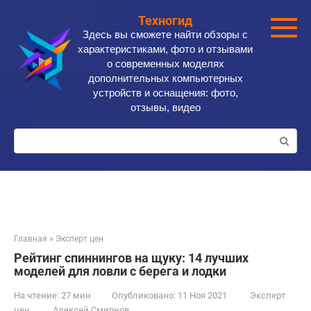
Перейти
Техногид
к
Здесь вы сможете найти обзоры с
контенту
характеристиками, фото и отзывами
о современных моделях
дополнительных компьютерных
устройств и оснащения: фото,
отзывы, видео
Поиск:
Главная
»
Эксперт цен
Рейтинг спиннингов на щуку: 14 лучших
моделей для ловли с берега и лодки
На чтение:
27 мин
Опубликовано:
11 Ноя 2021
Эксперт
цен
Алексей Смирнов