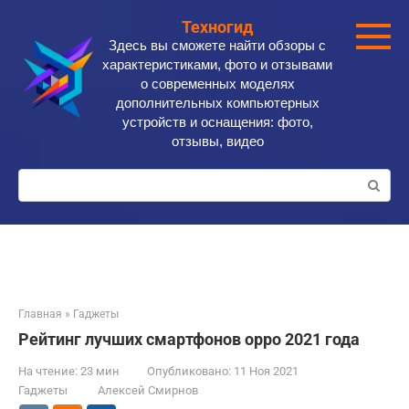
Перейти
Техногид
к
Здесь вы сможете найти обзоры с
контенту
характеристиками, фото и отзывами
о современных моделях
дополнительных компьютерных
устройств и оснащения: фото,
отзывы, видео
Поиск:
Главная
»
Гаджеты
Рейтинг лучших смартфонов oppo 2021 года
На чтение:
23 мин
Опубликовано:
11 Ноя 2021
Гаджеты
Алексей Смирнов