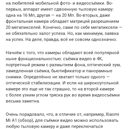
на любителей мобильной фото- и видеосъёмки. Во-
первых, аппарат имеет сдвоенную тыловую камеру:
одна на 16 Мп, другая — на 20 Мп. Во-вторых, даже
фронтальная камера обладает матрицей разрешением
20 мегапикселей. Конечно, сами по себе мегапиксели —
не обязательно залог успеха. Но, как минимум, заявка
на успех. На деле, правда, всё не совсем однозначно.
Начнём с того, что камеры обладают всей популярной
ныне функциональностью: съёмка видео в 4К,
портретный режим с размытием фона, оптический зум,
замедленная съёмка, бьютификатор и панорамные
снимки. Определённо не хватает только одного —
оптической стабилизации. И если на широкоугольной
камере это еще не так страшно, то на второй камере
с более узким углом тряска рук во время видеосъёмки
весьма заметна.
Очень порадовало, что, в отличие от, например, Xiaomi
Mi A1 (обзор), для съёмки видео можно использовать
любую тыловую камеру и даже переключаться