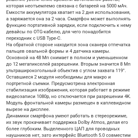
которая неотъемлемо связана с батареей на 5000 мАч.
Емкости аккумулятора хватает на 2 дня использования,
а заряжается она за 2 часа. Смартфон может выполнять
функцию портативной зарядки, если подключить к нему
девайсы по OTG-кабелю, для чего понадобится
переходник с USB Type-C.
На обратной стороне находится зона сканера отпечатка
пальцев овальной формы и 4 датчика камеры.
Основной на 48 Мп снимает в полном и уменьшенном
до 12 мегапикселей разрешении. Вторым значится 8 Мп
ультраширокогольный объектив с углом захвата 119°.
Оставшиеся 2 модуля необходимы для макро и
портретной съемки. Предусмотрена электронная
стабилизация изображения, которая работает в режиме
видеозаписи 1080p, но отключается при разрешении 4K.
Модуль фронтальной камеры размещен в каплевидном
вырезе на дисплее.
Динамики смартфона умеют работать в стереорежиме,
их звук прокачивает поддержка Dolby Atmos, делая его
более глубоким. Выделенного ЦАП для проводных
наушников нет, зато интерфейс Bluetooth 5.0 совместим