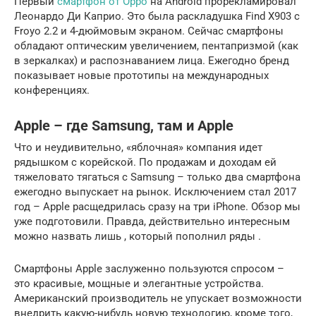
Первый
смартфон от Oppo
на Android прорекламировал
Леонардо Ди Каприо. Это была раскладушка Find X903 с
Froyo 2.2 и 4-дюймовым экраном. Сейчас смартфоны
обладают оптическим увеличением, пентапризмой (как
в зеркалках) и распознаванием лица. Ежегодно бренд
показывает новые прототипы на международных
конференциях.
Apple – где Samsung, там и Apple
Что и неудивительно, «яблочная» компания идет
рядышком с корейской. По продажам и доходам ей
тяжеловато тягаться с Samsung – только два смартфона
ежегодно выпускает на рынок. Исключением стал 2017
год – Apple расщедрилась сразу на три iPhone. Обзор мы
уже подготовили. Правда, действительно интересным
можно назвать лишь , который пополнил ряды .
Смартфоны Apple заслуженно пользуются спросом –
это красивые, мощные и элегантные устройства.
Американский производитель не упускает возможности
внедрить какую-нибудь новую технологию, кроме того,