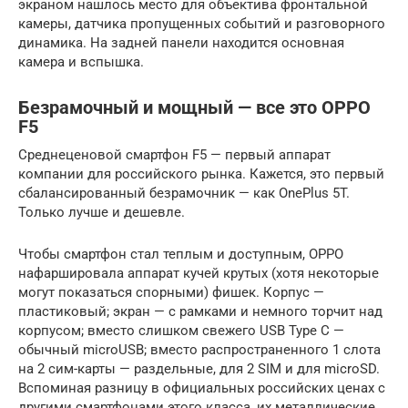
экраном нашлось место для объектива фронтальной
камеры, датчика пропущенных событий и разговорного
динамика. На задней панели находится основная
камера и вспышка.
Безрамочный и мощный — все это OPPO
F5
Среднеценовой смартфон F5 — первый аппарат
компании для российского рынка. Кажется, это первый
сбалансированный безрамочник — как OnePlus 5T.
Только лучше и дешевле.
Чтобы смартфон стал теплым и доступным, OPPO
нафаршировала аппарат кучей крутых (хотя некоторые
могут показаться спорными) фишек. Корпус —
пластиковый; экран — с рамками и немного торчит над
корпусом; вместо слишком свежего USB Type C —
обычный microUSB; вместо распространенного 1 слота
на 2 сим-карты — раздельные, для 2 SIM и для microSD.
Вспоминая разницу в официальных российских ценах с
другими смартфонами этого класса, их металлические