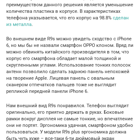
преимуществом данного решения является уменьшение
количества пластика в корпусе. В характеристиках
телефона указывается, что его корпус на 98.8%
сделан
из металла
.
Во внешнем виде R9s можно увидеть сходство с iPhone
6, но мы бы не назвали смартфон OPPO клоном. Вряд ли
можно обвинять китайского производителя в том, что
корпус его смартфона обладает малой толщиной и
скругленными углами. Использование тонких полосок
антенн позволило сделать заднюю панель непохожей
на творение Apple. Лицевая панель с овальным
сканером отпечатков пальцев тоже не выглядит
репликой передней панели iPhone 6.
Нам внешний вид R9s понравился. Телефон выглядит
оригинально, его приятно держать в руках. Боковые
рамки вокруг дисплея не самые тонкие, но впечатление
они не портят. Эргономика удачная, смартфоном удобно
пользоваться. У модели R9s plus эргономика должна
быть чуть хуже – все-таки 6-ти дюймовый экран