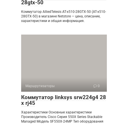
28gtx-50
Коммутатор AlliedTelesis AT-x510-28GTX-50 (AT-x510-
28GTX-50) в магазине Netstore — цена, описание,
характеристики и общая информация.
Маршрутизаторы
0
Коммутатор linksys srw224g4 28
x rj45
Характеристики Основные характеристики
Производитель Cisco Серия 550X Series Stackable
Managed Модель SF550X-24MP Тип оборудования