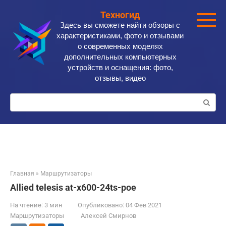
Перейти
Техногид
к
Здесь вы сможете найти обзоры с
контенту
характеристиками, фото и отзывами
о современных моделях
дополнительных компьютерных
устройств и оснащения: фото,
отзывы, видео
Поиск:
Главная
»
Маршрутизаторы
Allied telesis at-x600-24ts-poe
На чтение:
3 мин
Опубликовано:
04 Фев 2021
Маршрутизаторы
Алексей Смирнов