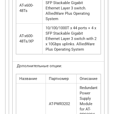
SFP Stackable Gigabit
AT-x600-
Ethernet Layer 3 switch.
48Ts
AlliedWare Plus Operating
System
10/100/1000T x 44 ports + 4 x
SFP Stackable Gigabit
AT-x600-
Ethernet Layer 3 switch with 2
48Ts/XP
x 10Gbps uplinks. AlliedWare
Plus Operating System
Дополнительные опции:
Название
Партномер
Описание
Redundant
Power
Supply
AT-PWR3202
Module
for AT-