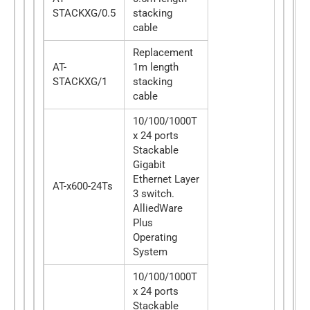
STACKXG/0.5
stacking
cable
Replacement
AT-
1m length
STACKXG/1
stacking
cable
10/100/1000T
x 24 ports
Stackable
Gigabit
Ethernet Layer
AT-x600-24Ts
3 switch.
AlliedWare
Plus
Operating
System
10/100/1000T
x 24 ports
Stackable