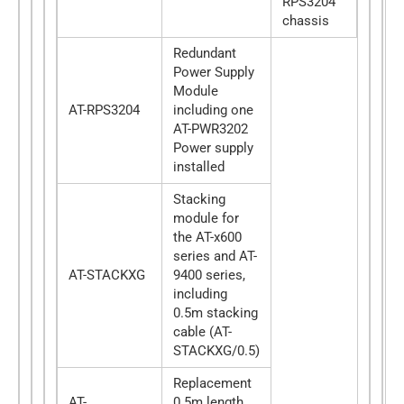
RPS3204
chassis
Redundant
Power Supply
Module
AT-RPS3204
including one
AT-PWR3202
Power supply
installed
Stacking
module for
the AT-x600
series and AT-
AT-STACKXG
9400 series,
including
0.5m stacking
cable (AT-
STACKXG/0.5)
Replacement
AT-
0.5m length