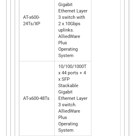
Gigabit
Ethernet Layer
AT-x600-
3 switch with
24Ts/XP
2 x 10Gbps
uplinks.
AlliedWare
Plus
Operating
System
10/100/1000T
x 44 ports + 4
x SFP
Stackable
Gigabit
AT-x600-48Ts
Ethernet Layer
3 switch.
AlliedWare
Plus
Operating
System