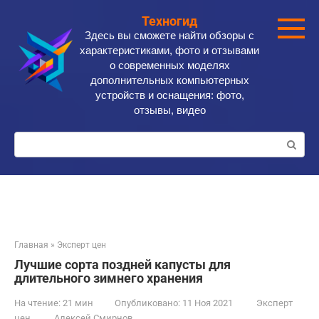
Перейти
Техногид
к
Здесь вы сможете найти обзоры с
контенту
характеристиками, фото и отзывами
о современных моделях
дополнительных компьютерных
устройств и оснащения: фото,
отзывы, видео
Поиск:
Главная
»
Эксперт цен
Лучшие сорта поздней капусты для
длительного зимнего хранения
На чтение:
21 мин
Опубликовано:
11 Ноя 2021
Эксперт
цен
Алексей Смирнов