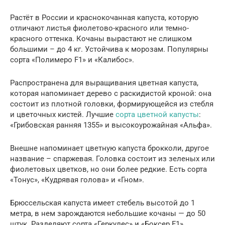
Растёт в России и краснокочанная капуста, которую
отличают листья фиолетово-красного или темно-
красного оттенка. Кочаны вырастают не слишком
большими – до 4 кг. Устойчива к морозам. Популярны
сорта «Полимеро F1» и «Калибос».
Распространена для выращивания цветная капуста,
которая напоминает дерево с раскидистой кроной: она
состоит из плотной головки, формирующейся из стебля
и цветочных кистей. Лучшие
сорта цветной капусты
:
«Грибовская ранняя 1355» и высокоурожайная «Альфа».
Внешне напоминает цветную капуста брокколи, другое
название – спаржевая. Головка состоит из зеленых или
фиолетовых цветков, но они более редкие. Есть сорта
«Тонус», «Кудрявая голова» и «Гном».
Брюссельская капуста имеет стебель высотой до 1
метра, в нем зарождаются небольшие кочаны — до 50
штук. Разделяют сорта «Геркулес» и «Боксер F1».