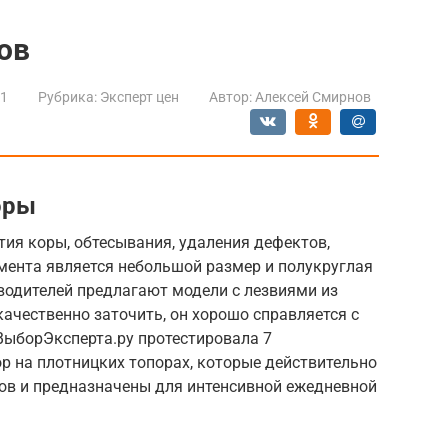
ов
21
Рубрика:
Эксперт цен
Автор:
Алексей Смирнов
оры
ия коры, обтесывания, удаления дефектов,
мента является небольшой размер и полукруглая
одителей предлагают модели с лезвиями из
качественно заточить, он хорошо справляется с
ВыборЭксперта.ру протестировала 7
р на плотницких топорах, которые действительно
ов и предназначены для интенсивной ежедневной