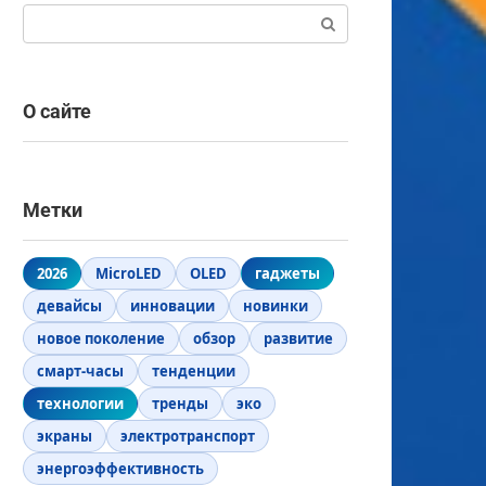
Поиск:
О сайте
Метки
2026
MicroLED
OLED
гаджеты
девайсы
инновации
новинки
новое поколение
обзор
развитие
смарт-часы
тенденции
технологии
тренды
эко
экраны
электротранспорт
энергоэффективность