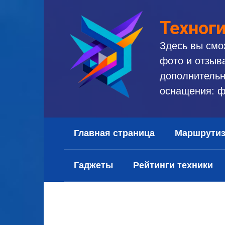
Перейти
к
Техног
контенту
Здесь вы смо
фото и отзыв
дополнительн
оснащения: ф
Главная страница
Маршрути
Гаджеты
Рейтинги техники