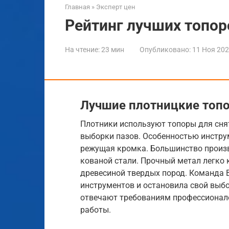
Главная
»
Эксперт цен
Рейтинг лучших топор
На чтение:
23 мин
Опубликовано:
11 Ноя 20
Лучшие плотницкие топ
Плотники используют топоры для снят
выборки пазов. Особенностью инстру
режущая кромка. Большинство произв
кованой стали. Прочный метал легко 
древесиной твердых пород. Команда 
инструментов и остановила свой выбо
отвечают требованиям профессионал
работы.