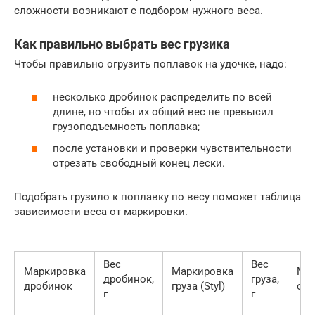
сложности возникают с подбором нужного веса.
Как правильно выбрать вес грузика
Чтобы правильно огрузить поплавок на удочке, надо:
несколько дробинок распределить по всей
длине, но чтобы их общий вес не превысил
грузоподъемность поплавка;
после установки и проверки чувствительности
отрезать свободный конец лески.
Подобрать грузило к поплавку по весу поможет таблица
зависимости веса от маркировки.
Вес
Вес
Маркировка
Маркировка
Ма
дробинок,
груза,
дробинок
груза (Styl)
ол
г
г