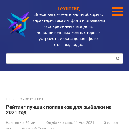
Перейти
Техногид
к
Здесь вы сможете найти обзоры с
контенту
характеристиками, фото и отзывами
о современных моделях
дополнительных компьютерных
устройств и оснащения: фото,
отзывы, видео
Поиск:
Главная
»
Эксперт цен
Рейтинг лучших поплавков для рыбалки на
2021 год
На чтение:
26 мин
Опубликовано:
11 Ноя 2021
Эксперт
цен
Алексей Смирнов