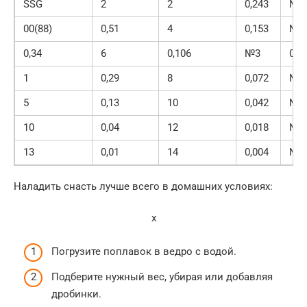
SSG
2
2
0,243
№1
00(88)
0,51
4
0,153
№2
0,34
6
0,106
№3
0,7
1
0,29
8
0,072
№4
5
0,13
10
0,042
№5
10
0,04
12
0,018
№1
13
0,01
14
0,004
№1
Наладить снасть лучше всего в домашних условиях:
x
Погрузите поплавок в ведро с водой.
Подберите нужный вес, убирая или добавляя
дробинки.