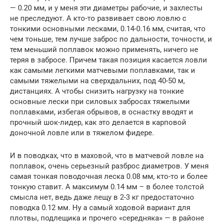
— 0.20 мм, и у меня эти диаметры рабочие, и захлесты
не преследуют. А кто-то развивает свою ловлю с
тонкими основными лесками, 0.14-0.16 мм, считая, что
чем тоньше, тем лучше заброс по дальности, точности, и
тем меньший поплавок можно применять, ничего не
теряя в забросе. Причем такая позиция касается ловли
как самыми легкими матчевыми поплавками, так и
самыми тяжелыми на сверхдальних, под 40-50 м,
дистанциях. А чтобы снизить нагрузку на тонкие
основные лески при силовых забросах тяжелыми
поплавками, избегая обрывов, в оснастку вводят и
прочный шок-лидер, как это делается в карповой
доночной ловле или в тяжелом фидере.
И в поводках, что в маховой, что в матчевой ловле на
поплавок, очень серьезный разброс диаметров. У меня
самая тонкая поводочная леска 0.08 мм, кто-то и более
тонкую ставит. А максимум 0.14 мм – в более толстой
смысла нет, ведь даже лещу в 2-3 кг предостаточно
поводка 0.12 мм. Ну а самый ходовой вариант для
плотвы, подлещика и прочего «середняка» — в районе