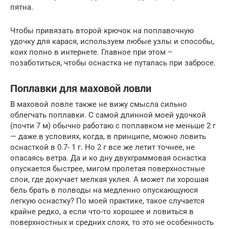
пятна.
Чтобы привязать второй крючок на поплавочную
удочку для карася, используем любые узлы и способы,
коих полно в интернете. Главное при этом –
позаботиться, чтобы оснастка не путалась при забросе.
Поплавки для маховой ловли
В маховой ловле также не вижу смысла сильно
облегчать поплавки. С самой длинной моей удочкой
(почти 7 м) обычно работаю с поплавком не меньше 2 г
— даже в условиях, когда, в принципе, можно ловить
оснасткой в 0.7- 1 г. Но 2 г все же летит точнее, не
опасаясь ветра. Да и ко дну двухграммовая оснастка
опускается быстрее, мигом пролетая поверхностные
слои, где докучает мелкая уклея. А может ли хорошая
бель брать в полводы на медленно опускающуюся
легкую оснастку? По моей практике, такое случается
крайне редко, а если что-то хорошее и ловиться в
поверхностных и средних слоях, то это не особенность