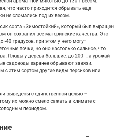
белой ароматной мякотью до 130 г весом.
я, что часто приходится обрывать еще
ки не сломались под их весом.
рсик сорта «Зимостойкий», который был выращен
том он сохранил все материнские качества. Это
-40 градусов, при этом у него могут
еточные почки, но оно настолько сильное, что
ва. Плоды у дерева большие, до 200 г, а урожай
ые садоводы заранее обрывают завязи.
м с этим сортом другие виды персиков или
ыли выведены с единственной целью –
тому их можно смело сажать в климате с
холодным периодом.
ние