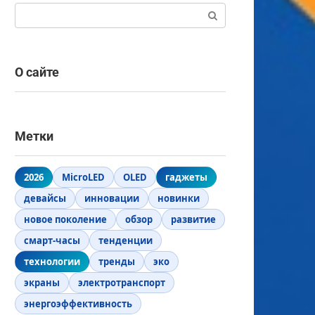
Поиск:
О сайте
Метки
2026
MicroLED
OLED
гаджеты
девайсы
инновации
новинки
новое поколение
обзор
развитие
смарт-часы
тенденции
технологии
тренды
эко
экраны
электротранспорт
энергоэффективность