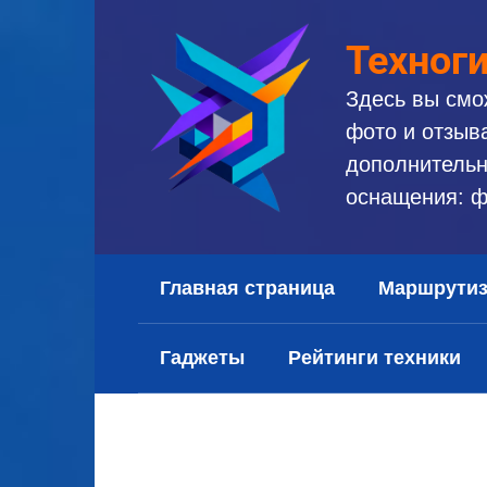
Перейти
к
Техног
контенту
Здесь вы смо
фото и отзыв
дополнительн
оснащения: ф
Главная страница
Маршрути
Гаджеты
Рейтинги техники