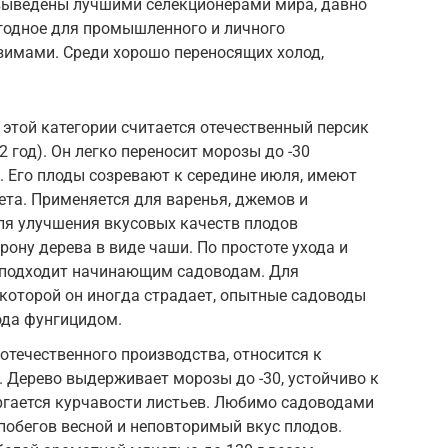
 выведены лучшими селекционерами мира, давно
игодное для промышленного и личного
зимами. Среди хорошо переносящих холод,
этой категории считается отечественный персик
 год). Он легко переносит морозы до -30
. Его плоды созревают к середине июля, имеют
та. Применяется для варенья, джемов и
ля улучшения вкусовых качеств плодов
ону дерева в виде чаши. По простоте ухода и
 подходит начинающим садоводам. Для
 которой он иногда страдает, опытные садоводы
ода фунгицидом.
отечественного производства, относится к
 Дерево выдерживает морозы до -30, устойчиво к
ргается курчавости листьев. Любимо садоводами
 побегов весной и неповторимый вкус плодов.