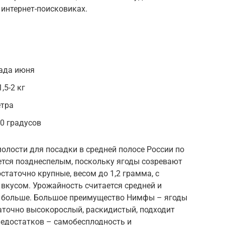
 интернет-поисковиках.
када июня
,5-2 кг
етра
40 градусов
олости для посадки в средней полосе России по
ется позднеспелым, поскольку ягоды созревают
статочно крупные, весом до 1,2 грамма, с
вкусом. Урожайность считается средней и
дко больше. Большое преимущество Нимфы – ягоды
аточно высокорослый, раскидистый, подходит
недостатков – самобесплодность и