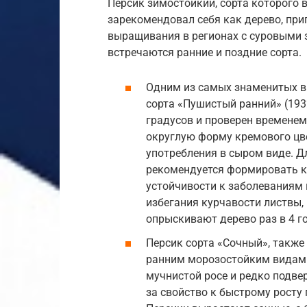
Персик зимостойкий, сорта которого
зарекомендовал себя как дерево, пр
выращивания в регионах с суровыми 
встречаются ранние и поздние сорта.
Одним из самых знаменитых в 
сорта «Пушистый ранний» (1932
градусов и проверен временем
округлую форму кремового цве
употребления в сыром виде. Д
рекомендуется формировать кр
устойчивости к заболеваниям
избегания курчавости листвы,
опрыскивают дерево раз в 4 г
Персик сорта «Сочный», также 
ранним морозостойким видам.
мучнистой росе и редко подве
за свойство к быстрому росту