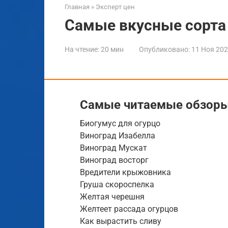
Главная
»
Эксперт цен
Самые вкусные сорта 
На чтение:
20 мин
Опубликовано:
11 Ноя 20
Самые читаемые обзор
Биогумус для огурцо
Виноград Изабелла
Виноград Мускат
Виноград восторг
Вредители крыжовника
Груша скороспелка
Желтая черешня
Желтеет рассада огурцов
Как вырастить сливу