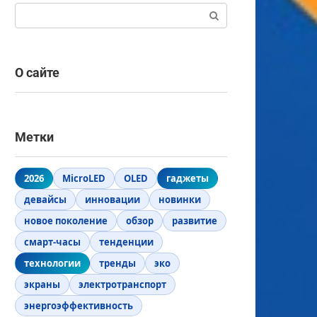
Поиск:
О сайте
Метки
2026
MicroLED
OLED
гаджеты
девайсы
инновации
новинки
новое поколение
обзор
развитие
смарт-часы
тенденции
технологии
тренды
эко
экраны
электротранспорт
энергоэффективность