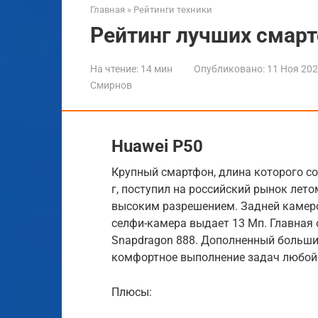
Главная
»
Рейтинги техники
Рейтинг лучших смарт
На чтение:
14 мин
Опубликовано:
11 Ноя 20
Смирнов
Huawei P50
Крупный смартфон, длина которого со
г, поступил на российский рынок лето
высоким разрешением. Задней камеро
селфи-камера выдает 13 Мп. Главная
Snapdragon 888. Дополненный больши
комфортное выполнение задач любой
Плюсы: