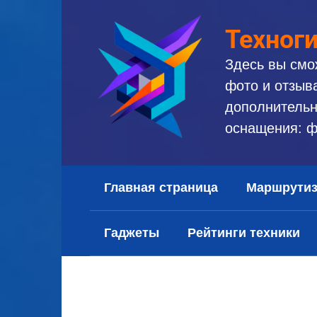
Перейти
к
Техног
контенту
Здесь вы смо
фото и отзыв
дополнительн
оснащения: ф
Главная страница
Маршрути
Гаджеты
Рейтинги техники