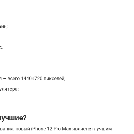
йн;
с.
 – всего 1440×720 пикселей;
улятора;
лучшие?
вания, новый iPhone 12 Pro Max является лучшим