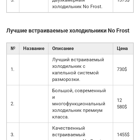
5.
двухкамерный
1375$
холодильник No Frost.
Лучшие встраиваемые холодильники No Frost
№
Название
Описание
Цена
Лучший встраиваемый
холодильник с
1.
730$
капельной системой
разморозки.
Большой, современный
и
12
2.
многофункциональный
580$
холодильник премиум
класса.
Качественный
3.
встраиваемый
1455$