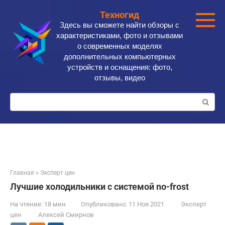
Перейти
Техногид
к
Здесь вы сможете найти обзоры с
контенту
характеристиками, фото и отзывами
о современных моделях
дополнительных компьютерных
устройств и оснащения: фото,
отзывы, видео
Поиск:
Главная
»
Эксперт цен
Лучшие холодильники с системой no-frost
На чтение:
18 мин
Опубликовано:
11 Ноя 2021
Эксперт
цен
Алексей Смирнов