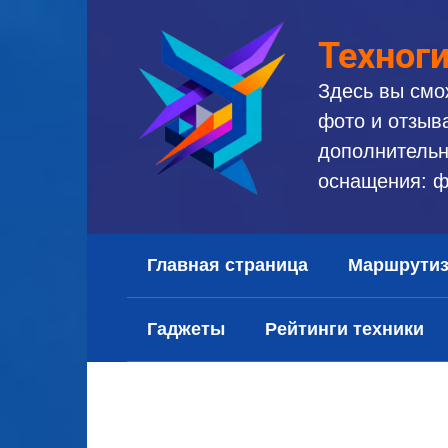
Перейти
к
Техног
контенту
Здесь вы смо
фото и отзыв
дополнительн
оснащения: ф
Главная страница
Маршрути
Гаджеты
Рейтинги техники