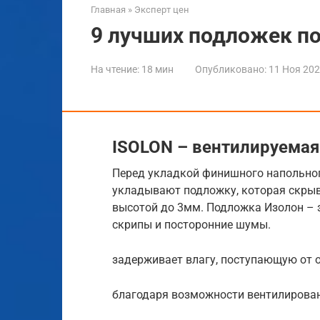
Главная
»
Эксперт цен
9 лучших подложек п
На чтение:
18 мин
Опубликовано:
11 Ноя 20
ISOLON – вентилируема
Перед укладкой финишного напольног
укладывают подложку, которая скрыв
высотой до 3мм. Подложка Изолон – з
скрипы и посторонние шумы.
задерживает влагу, поступающую от 
благодаря возможности вентилирован