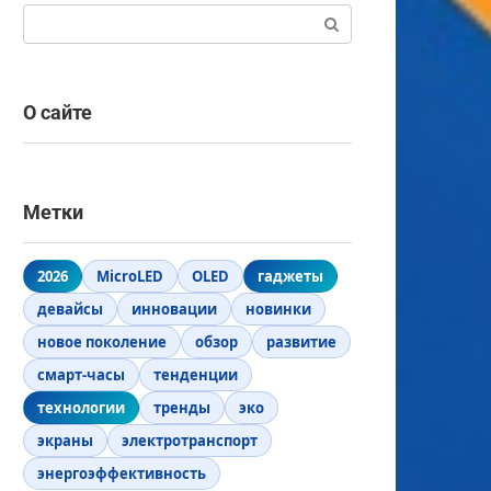
Поиск:
О сайте
Метки
2026
MicroLED
OLED
гаджеты
девайсы
инновации
новинки
новое поколение
обзор
развитие
смарт-часы
тенденции
технологии
тренды
эко
экраны
электротранспорт
энергоэффективность