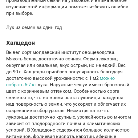
производителями семян на упаковке, и внимательное
изучение этой информации поможет избежать ошибок
при выборе.
Лук из семян за один год
Халцедон
Вывел сорт молдавский институт овощеводства.
Мякоть белая, достаточно сочная. Форма луковиц
округлая или овальная, вкус острый, но не едкий. Вес –
до 90 г. Халцедон приобрел популярность благодаря
достаточно высокой урожайности: с 1 м2
можно
собрать 5-7 кг
лука. Наружные чешуи имеют бронзовый
цвет с коричневым оттенком. Особенностью сорта
является то, что во время роста луковицы находятся
над поверхностью земли, что ускоряет и облегчает их
созревание и сбор урожая. Несмотря на то что
луковицы достаточно крупные, урожайность во многом
зависит от плодородности почвы и климатических
условий. В Халцедоне содержится большое количество
витаминов, фолиевая кислота, каротин, эфирные