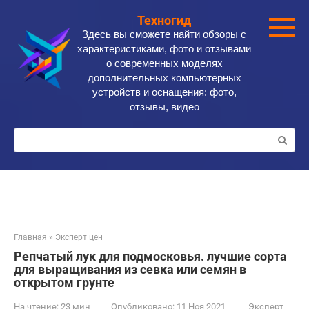
Перейти
Техногид
к
Здесь вы сможете найти обзоры с
контенту
характеристиками, фото и отзывами
о современных моделях
дополнительных компьютерных
устройств и оснащения: фото,
отзывы, видео
Поиск:
Главная
»
Эксперт цен
Репчатый лук для подмосковья. лучшие сорта
для выращивания из севка или семян в
открытом грунте
На чтение:
23 мин
Опубликовано:
11 Ноя 2021
Эксперт