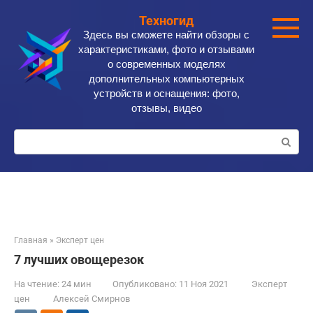
Перейти
Техногид
к
Здесь вы сможете найти обзоры с
контенту
характеристиками, фото и отзывами
о современных моделях
дополнительных компьютерных
устройств и оснащения: фото,
отзывы, видео
Поиск:
Главная
»
Эксперт цен
7 лучших овощерезок
На чтение:
24 мин
Опубликовано:
11 Ноя 2021
Эксперт
цен
Алексей Смирнов