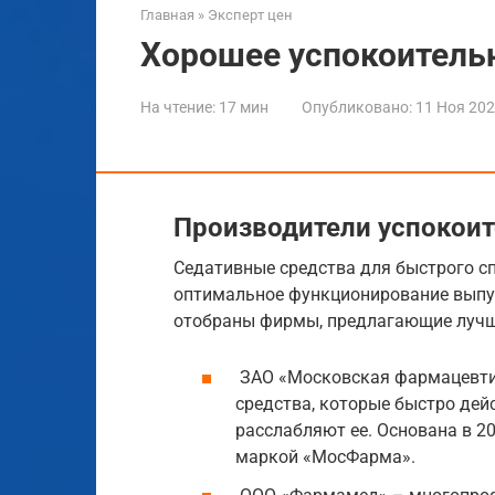
Главная
»
Эксперт цен
Хорошее успокоительн
На чтение:
17 мин
Опубликовано:
11 Ноя 20
Производители успокоит
Седативные средства для быстрого с
оптимальное функционирование выпус
отобраны фирмы, предлагающие лучш
ЗАО «Московская фармацевти
средства, которые быстро дей
расслабляют ее. Основана в 2
маркой «МосФарма».