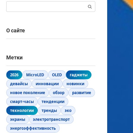
Поиск:
О сайте
Метки
2026
MicroLED
OLED
гаджеты
девайсы
инновации
новинки
новое поколение
обзор
развитие
смарт-часы
тенденции
технологии
тренды
эко
экраны
электротранспорт
энергоэффективность