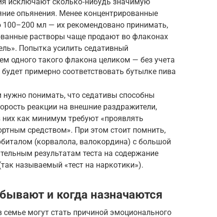
ия исключают сколько‑нибудь значимую
ояние опьянения. Менее концентрированные
 100–200 мл — их рекомендовано принимать,
рованные растворы чаще продают во флаконах
ель». Попытка усилить седативный
м одного такого флакона целиком — без учета
 будет примерно соответствовать бутылке пива
 нужно понимать, что седативы способны
орость реакции на внешние раздражители,
з них как минимум требуют «проявлять
ортным средством». При этом стоит помнить,
рбиталом (корвалола, валокордина) с большой
ительным результатам теста на содержание
так называемый «тест на наркотики»).
бывают и когда назначаются
в семье могут стать причиной эмоционального