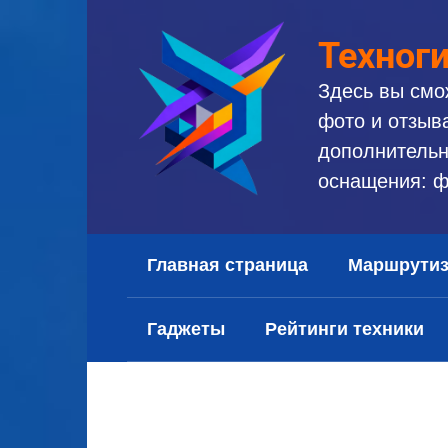
Перейти
к
Техног
контенту
Здесь вы смо
фото и отзыв
дополнительн
оснащения: ф
Главная страница
Маршрути
Гаджеты
Рейтинги техники