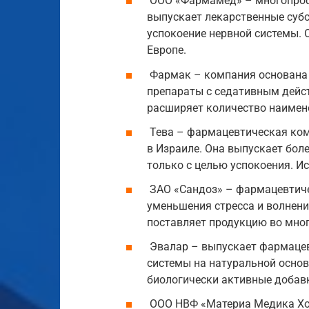
ООО «Фармамед» – многопроф
выпускает лекарственные субс
успокоение нервной системы. О
Европе.
Фармак – компания основана в
препараты с седативным дейст
расширяет количество наимен
Тева – фармацевтическая комп
в Израиле. Она выпускает бол
только с целью успокоения. Ис
ЗАО «Сандоз» – фармацевтиче
уменьшения стресса и волнения
поставляет продукцию во мног
Эвалар – выпускает фармацев
системы на натуральной основ
биологически активные добавки
ООО НВФ «Материа Медика Хо