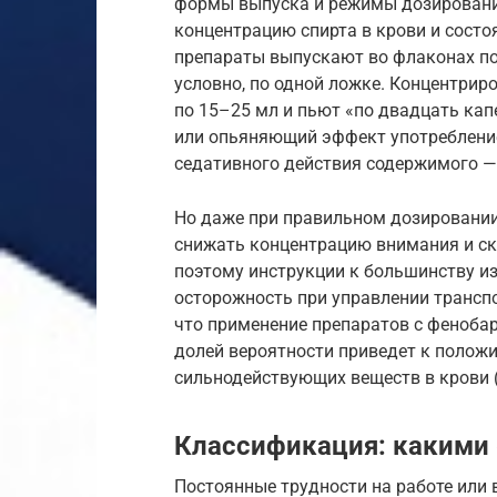
формы выпуска и режимы дозирован
концентрацию спирта в крови и сост
препараты выпускают во флаконах по
условно, по одной ложке. Концентри
по 15–25 мл и пьют «по двадцать кап
или опьяняющий эффект употребление
седативного действия содержимого —
Но даже при правильном дозировании
снижать концентрацию внимания и ск
поэтому инструкции к большинству и
осторожность при управлении трансп
что применение препаратов с феноба
долей вероятности приведет к полож
сильнодействующих веществ в крови (
Классификация: какими 
Постоянные трудности на работе или 