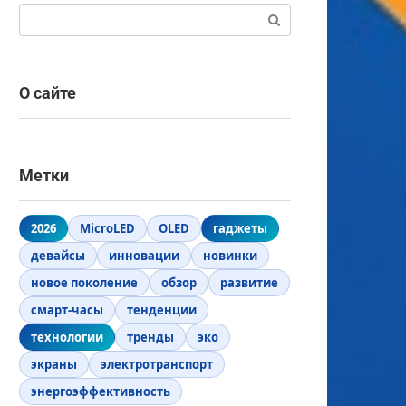
Поиск:
О сайте
Метки
2026
MicroLED
OLED
гаджеты
девайсы
инновации
новинки
новое поколение
обзор
развитие
смарт-часы
тенденции
технологии
тренды
эко
экраны
электротранспорт
энергоэффективность