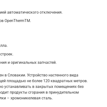
цией автоматического отключения.
ов OpenThermTM.
лла.
строек.
ния и оригинальных запчастей.
н в Словакии. Устройство настенного вида
щей площадью не более 120 квадратных метров.
но устанавливать в закрытых помещениях без
тводит продукты сгорания в принудительном
лки – хромоникелевая сталь.