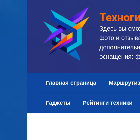
Перейти
к
Техног
контенту
Здесь вы смо
фото и отзыв
дополнительн
оснащения: ф
Главная страница
Маршрути
Гаджеты
Рейтинги техники