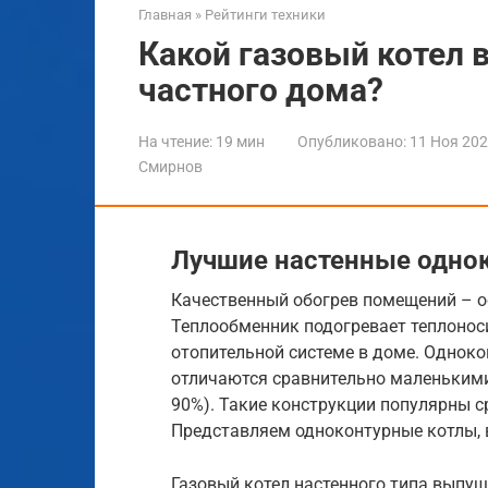
Главная
»
Рейтинги техники
Какой газовый котел 
частного дома?
На чтение:
19 мин
Опубликовано:
11 Ноя 20
Смирнов
Лучшие настенные одно
Качественный обогрев помещений – о
Теплообменник подогревает теплоноси
отопительной системе в доме. Одноко
отличаются сравнительно маленьким
90%). Такие конструкции популярны 
Представляем одноконтурные котлы, 
Газовый котел настенного типа выпу