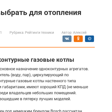
выбрать для отопления
21
Рубрика:
Рейтинги техники
Автор:
Алексей
контурные газовые котлы
сновное назначение одноконтурных агрегатов.
тель (воду, пар), циркулирующий по
нтурные газовые котлы настенного типа
и габаритами, имеют хороший КПД (не меньше
среди владельцев небольших помещений.
вошедшие в пятерку лучших моделей.
щен под немецким брендом Bosch рассчитан