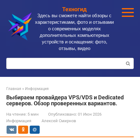
Перейти
Техногид
к
Здесь вы сможете найти обзоры с
контенту
характеристиками, фото и отзывами
о современных моделях
дополнительных компьютерных
устройств и оснащения: фото,
отзывы, видео
Поиск:
Главная
»
Информация
Выбираем провайдера VPS/VDS и Dedicated
серверов. Обзор проверенных вариантов.
На чтение:
5 мин
Опубликовано:
01 Июн 2026
Информация
Алексей Смирнов