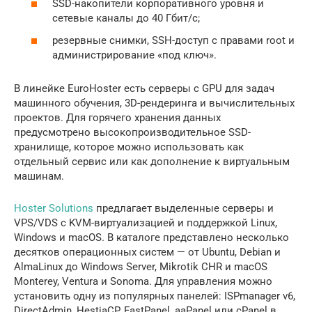
SSD-накопители корпоративного уровня и
сетевые каналы до 40 Гбит/с;
резервные снимки, SSH-доступ с правами root и
администрирование «под ключ».
В линейке EuroHoster есть серверы с GPU для задач
машинного обучения, 3D-рендеринга и вычислительных
проектов. Для горячего хранения данных
предусмотрено высокопроизводительное SSD-
хранилище, которое можно использовать как
отдельный сервис или как дополнение к виртуальным
машинам.
Hoster Solutions
предлагает выделенные серверы и
VPS/VDS с KVM-виртуализацией и поддержкой Linux,
Windows и macOS. В каталоге представлено несколько
десятков операционных систем — от Ubuntu, Debian и
AlmaLinux до Windows Server, Mikrotik CHR и macOS
Monterey, Ventura и Sonoma. Для управления можно
установить одну из популярных панелей: ISPmanager v6,
DirectAdmin, HestiaCP, FastPanel, aaPanel или cPanel в