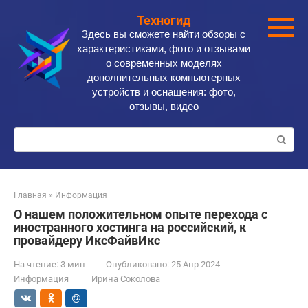
Перейти
Техногид
к
Здесь вы сможете найти обзоры с
контенту
характеристиками, фото и отзывами
о современных моделях
дополнительных компьютерных
устройств и оснащения: фото,
отзывы, видео
Поиск:
Главная
»
Информация
О нашем положительном опыте перехода с
иностранного хостинга на российский, к
провайдеру ИксФайвИкс
На чтение:
3 мин
Опубликовано:
25 Апр 2024
Информация
Ирина Соколова